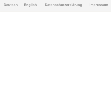
Deutsch
English
Datenschutzerklärung
Impressum
PRODUKTE
Alignment Produkte
Fahrwerksbuchsen
Lenker- und Aufhängungsteile
Stabilisatoren
Universalbuchsen
KNOWLEDGE-BASE
Einbauhinweise
PU-Rohmaterial bearbeiten
Oft gestellte Fragen
Fahrwerkstechnik-Lexikon
RESOURCE CENTER
Online-Katalog
Sitemap-Katalog
TÜV-Unterlagen