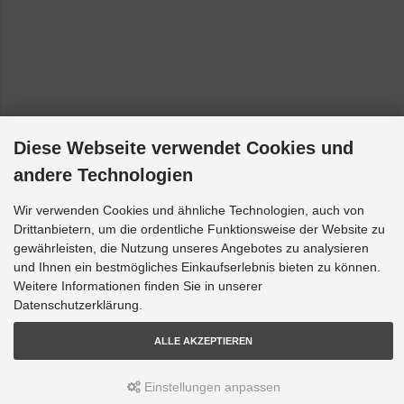
VW Passat - 3B3, 3B6: Frontantrieb [2000-2005]
VW Passat - 3B2, 3B5: Syncro/4motion Allrad [1996-2000]
VW Phaeton - 3D1, 3D2, 3D3, 3D4, 3D6, 3D7, 3D8, 3D9: Alle
[2002-2008]
Diese Webseite verwendet Cookies und
andere Technologien
Wir verwenden Cookies und ähnliche Technologien, auch von
Drittanbietern, um die ordentliche Funktionsweise der Website zu
gewährleisten, die Nutzung unseres Angebotes zu analysieren
und Ihnen ein bestmögliches Einkaufserlebnis bieten zu können.
Weitere Informationen finden Sie in unserer
Datenschutzerklärung.
ALLE AKZEPTIEREN
Einstellungen anpassen