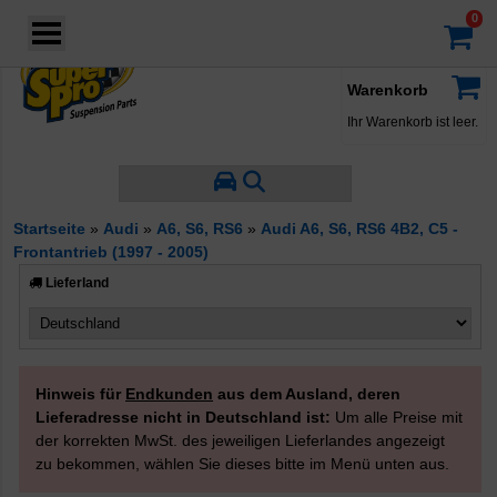
Login
·
Konto
·
Filter nach Hersteller
Warenkorb
Ihr Warenkorb ist leer.
Startseite
»
Audi
»
A6, S6, RS6
»
Audi A6, S6, RS6 4B2, C5 -
Frontantrieb (1997 - 2005)
Lieferland
Hinweis für
Endkunden
aus dem Ausland, deren
Lieferadresse nicht in Deutschland ist:
Um alle Preise mit
der korrekten MwSt. des jeweiligen Lieferlandes angezeigt
zu bekommen, wählen Sie dieses bitte im Menü unten aus.