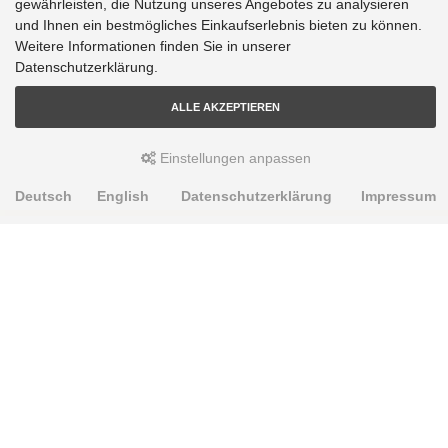
gewährleisten, die Nutzung unseres Angebotes zu analysieren
und Ihnen ein bestmögliches Einkaufserlebnis bieten zu können.
Weitere Informationen finden Sie in unserer
Datenschutzerklärung.
ALLE AKZEPTIEREN
Einstellungen anpassen
Deutsch
English
Datenschutzerklärung
Impressum
PRODUKTE
Alignment Produkte
Fahrwerksbuchsen
Lenker- und Aufhängungsteile
Stabilisatoren
Universalbuchsen
KNOWLEDGE-BASE
Einbauhinweise