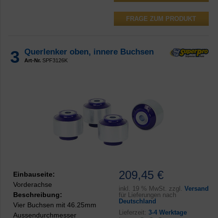
FRAGE ZUM PRODUKT
3
Querlenker oben, innere Buchsen
Art-Nr.
SPF3126K
209,45 €
Einbauseite:
Vorderachse
inkl.
19 % MwSt. zzgl.
Versand
Beschreibung:
für Lieferungen nach
Deutschland
Vier Buchsen mit 46.25mm
Lieferzeit:
3-4 Werktage
Aussendurchmesser