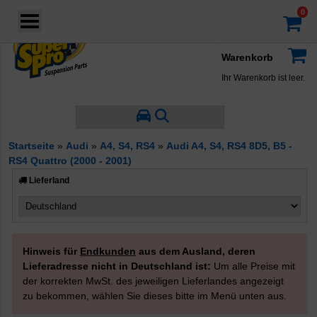
Login
·
Konto
·
Filter nach Hersteller
Warenkorb
Ihr Warenkorb ist leer.
Filter nach Eigenschaften
Startseite
»
Audi
»
A4, S4, RS4
»
Audi A4, S4, RS4 8D5, B5 -
RS4 Quattro (2000 - 2001)
Produkttyp
Zugstrebenbuchsen
Lieferland
Querlenkerbuchsen
Andere
Hinweis für
Endkunden
aus dem Ausland, deren
Lieferadresse nicht in Deutschland ist:
Um alle Preise mit
der korrekten MwSt. des jeweiligen Lieferlandes angezeigt
zu bekommen, wählen Sie dieses bitte im Menü unten aus.