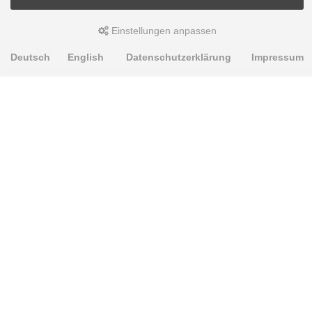
Einstellungen anpassen
Deutsch
English
Datenschutzerklärung
Impressum
PRODUKTE
Alignment Produkte
Fahrwerksbuchsen
Lenker- und Aufhängungsteile
Stabilisatoren
Universalbuchsen
KNOWLEDGE-BASE
Einbauhinweise
PU-Rohmaterial bearbeiten
Oft gestellte Fragen
Fahrwerkstechnik-Lexikon
RESOURCE CENTER