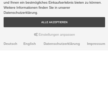
und Ihnen ein bestmögliches Einkaufserlebnis bieten zu können.
Weitere Informationen finden Sie in unserer
Datenschutzerklärung.
ALLE AKZEPTIEREN
Einstellungen anpassen
Deutsch
English
Datenschutzerklärung
Impressum
PRODUKTE
Alignment Produkte
Fahrwerksbuchsen
Lenker- und Aufhängungsteile
Stabilisatoren
Universalbuchsen
KNOWLEDGE-BASE
Einbauhinweise