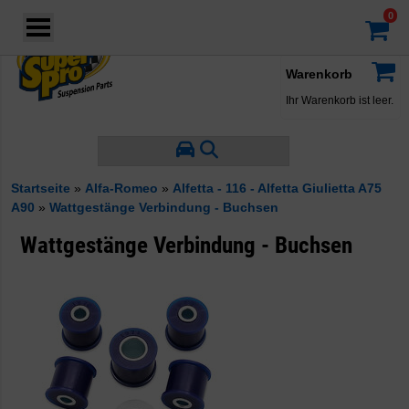
Login
·
Konto
·
Warenkorb
Ihr Warenkorb ist leer.
Startseite
»
Alfa-Romeo
»
Alfetta - 116 - Alfetta Giulietta A75
A90
»
Wattgestänge Verbindung - Buchsen
Wattgestänge Verbindung - Buchsen