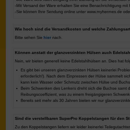
-Mit Versand der Ware erhalten Sie eine Benachrichtigung mit
-Sie können Ihre Sendung online unter www.myhermes.de oder
Wie hoch sind die Versandkosten und welche Zahlungsar
Bitte sehen Sie
hier
nach.
Können anstatt der glanzverzinkten Hülsen auch Edelstah
Nein, wir bieten generell keine Edelstahlhülsen an. Dies hat f
Es gibt bei unseren glanzverzinkten Hülsen keinerlei Prob
erforderlich!). Nach dem Einpressen der Hülse sammelt sich
kann kein Wasser oder Schmutz zwischen Hülse und Buchse 
Beim Schwenken des Lenkers dreht sich die Buchse samt d
Reibungscoeffizient, was zu einem freigängigeren Schwenk
Bereits seit mehr als 30 Jahren bieten wir nur glanzverzink
Sind die verstellbaren SuperPro Koppelstangen für den St
Zu den Koppelstangen liefern wir leider keinerlei Teilegutachte