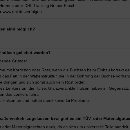
 Hermes oder DHL Tracking Nr. per Email.
 www.dhl.de verfolgen.
ten sind möglich?
lhülsen geliefert werden?
olgende Gründe:
leme mit Korrosion oder Rost, wenn die Buchsen beim Einbau korrekt g
 das Fett in der Wabenstruktur, die in der Bohrung der Buchse vorhan
dringen und sich somit auch kein Rost bilden.
es Lenkers um die Hülse. Glanzverzinkte Hülsen haben im Gegensatz 
en des Lenkers führt.
te Hülsen an und hatten damit keinerlei Probleme.
raßenverkehr zugelassen bzw. gibt es ein TÜV- oder Materialguta
n oder Materialgutachten dazu, da es sich um universelle Teile handelt, 