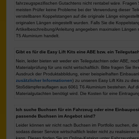
fahrzeugspezifischen Gutachtens nicht rentabel wäre. Fragen
meisten Prüfer keine Probleme bei der Verwendung dieser Teile i
verstellbaren Koppelstangen auf die originale Länge eingeste
originalen Längen eingestellt wurden. Falls Sie die Koppelsta
Artikelbeschreibung/Anleitung angegeben maximalen Längen nich
T5 Aluminium handelt.
Gibt es für die Easy Lift Kits eine ABE bzw. ein Teileguta
Nein, leider bieten wir weder ein Teilegutachten oder ABE, noch
Materialprüfung für uns nicht wirtschaftlich. Bitte fragen Si
Ausdruck der Produktabbildung, einer beispielhaften Einbauanl
zusätzlicher Informationen
) zu unseren Easy Lift Kits zu di
Stoßdämpferauflagen aus 6061 T6 Aluminium bestehen. Auf die
Materialgutachten benötigt wird. Die Kosten für eine Eintragu
Ich suche Buchsen für ein Fahrzeug oder eine Einbauposit
passende Buchsen im Angebot sind?
Leider können wir nicht nach Buchsen im Portfolio suchen, die
sodass dieser Service wirtschaftlich leider nicht zu realisier
kann. Dieses finden Sie im Online-Katalog unter Fahrzeugherste