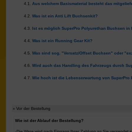
4.1.
Aus welchem Basismaterial besteht das mitgelief
4.2.
Was ist ein Anti Lift Buchsenkit?
4.3.
Ist es möglich SuperPro Polyurethan Buchsen in
4.4.
Was ist ein Running Gear Kit?
4.5.
Was sind sog. "Versatz/Offset Buchsen" oder "e
4.6.
Wird auch das Handling des Fahrzeugs durch Su
4.7.
Wie hoch ist die Lebenserwartung von SuperPro
» Vor der Bestellung
Wie ist der Ablauf der Bestellung?
-Die Ware wird nach Eingang Ihrer Zahlung an Sie versendet so