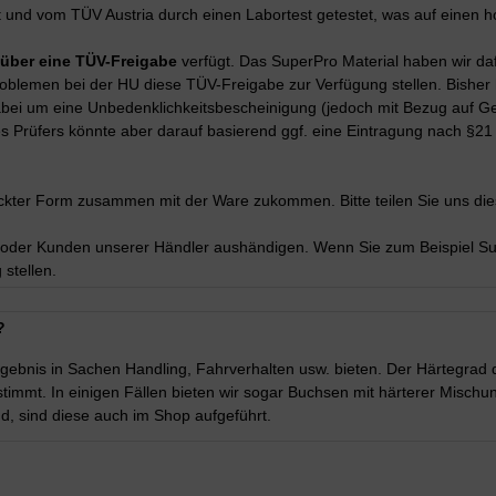
 und vom TÜV Austria durch einen Labortest getestet, was auf einen h
 über eine TÜV-Freigabe
verfügt. Das SuperPro Material haben wir d
blemen bei der HU diese TÜV-Freigabe zur Verfügung stellen. Bisher h
 dabei um eine Unbedenklichkeitsbescheinigung (jedoch mit Bezug auf 
s Prüfers könnte aber darauf basierend ggf. eine Eintragung nach §21
kter Form zusammen mit der Ware zukommen. Bitte teilen Sie uns dies
n oder Kunden unserer Händler aushändigen. Wenn Sie zum Beispiel S
stellen.
?
rgebnis in Sachen Handling, Fahrverhalten usw. bieten. Der Härtegrad 
timmt. In einigen Fällen bieten wir sogar Buchsen mit härterer Mischu
nd, sind diese auch im Shop aufgeführt.