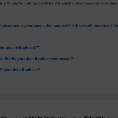
erte SuperPro Fett und welche Vorteile hat dies gegenüber andere
 Fahrzeugen zu verbauen, die hauptsächlich bei sehr niedrigen 
xzentrische Buchsen"?
perPro Polyurethan Buchsen verbessert?
 Polyurethan Buchsen?
fern diese oder Teile der Bestellung sich nicht im Rückstand befinden.