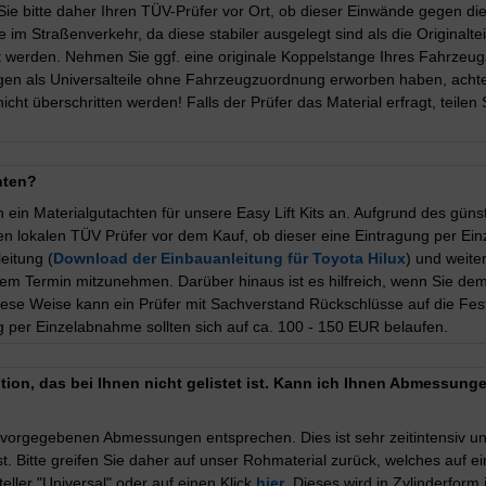
 Sie bitte daher Ihren TÜV-Prüfer vor Ort, ob dieser Einwände gegen 
m Straßenverkehr, da diese stabiler ausgelegt sind als die Originalteile
llt werden. Nehmen Sie ggf. eine originale Koppelstange Ihres Fahrzeu
ngen als Universalteile ohne Fahrzeugzuordnung erworben haben, achten 
t überschritten werden! Falls der Prüfer das Material erfragt, teilen
chten?
 ein Materialgutachten für unsere Easy Lift Kits an. Aufgrund des günsti
e Ihren lokalen TÜV Prüfer vor dem Kauf, ob dieser eine Eintragung per
eitung (
Download der Einbauanleitung für Toyota Hilux
) und weite
esem Termin mitzunehmen. Darüber hinaus ist es hilfreich, wenn Sie dem
se Weise kann ein Prüfer mit Sachverstand Rückschlüsse auf die Festi
ng per Einzelabnahme sollten sich auf ca. 100 - 150 EUR belaufen.
ion, das bei Ihnen nicht gelistet ist. Kann ich Ihnen Abmessunge
 vorgegebenen Abmessungen entsprechen. Dies ist sehr zeitintensiv und 
en ist. Bitte greifen Sie daher auf unser Rohmaterial zurück, welches a
ller "Universal" oder auf einen Klick
hier
. Dieses wird in Zylinderfor