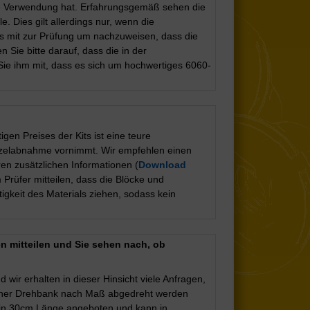
die Verwendung hat. Erfahrungsgemäß sehen die
. Dies gilt allerdings nur, wenn die
gs mit zur Prüfung um nachzuweisen, dass die
Sie bitte darauf, dass die in der
 Sie ihm mit, dass es sich um hochwertiges 6060-
gen Preises der Kits ist eine teure
 Einzelabnahme vornimmt. Wir empfehlen einen
ren zusätzlichen Informationen (
Download
 Prüfer mitteilen, dass die Blöcke und
gkeit des Materials ziehen, sodass kein
n mitteilen und Sie sehen nach, ob
wir erhalten in dieser Hinsicht viele Anfragen,
uf einer Drehbank nach Maß abgedreht werden
m in 30cm Länge angeboten und kann in