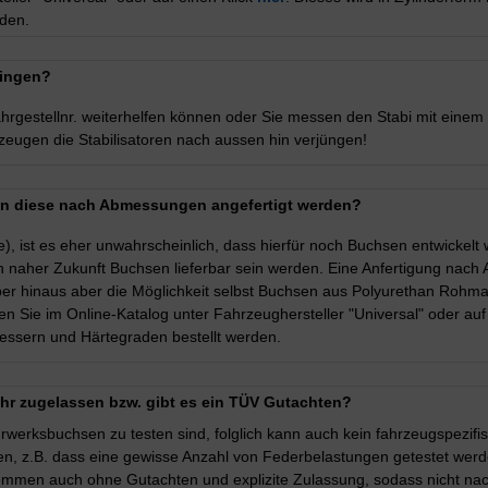
rden.
ringen?
hrgestellnr. weiterhelfen können oder Sie messen den Stabi mit einem 
ugen die Stabilisatoren nach aussen hin verjüngen!
nen diese nach Abmessungen angefertigt werden?
), ist es eher unwahrscheinlich, dass hierfür noch Buchsen entwickelt 
n naher Zukunft Buchsen lieferbar sein werden. Eine Anfertigung nac
rüber hinaus aber die Möglichkeit selbst Buchsen aus Polyurethan Rohma
n Sie im Online-Katalog unter Fahrzeughersteller "Universal" oder auf
essern und Härtegraden bestellt werden.
hr zugelassen bzw. gibt es ein TÜV Gutachten?
rwerksbuchsen zu testen sind, folglich kann auch kein fahrzeugspezifis
n, z.B. dass eine gewisse Anzahl von Federbelastungen getestet werde
men auch ohne Gutachten und explizite Zulassung, sodass nicht nachv