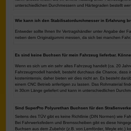
unterschiedlichen Durchmessern und Härtegraden bestellt we
Wie kann ich den Stabilisatordurchmesser in Erfahrung b
Entweder sollte Ihnen Ihr Vertragshändler unter Angabe der Fa
neben dem Originalgummi messen, da sich bei manchen Fahrze
Es sind keine Buchsen für mein Fahrzeug lieferbar. Kön
Wenn es sich um ein sehr altes Fahrzeug handelt (ca. 20 Jahre
Fahrzeugmodell handelt, besteht durchaus die Chance, dass i
kostenintensiv, daher bieten wir dies nicht an. Es besteht da
einem CNC Betrieb anfertigen zu lassen. Das Rohmaterial finde
in 30cm Länge geliefert und kann in unterschiedlichen Durchm
Sind SuperPro Polyurethan Buchsen für den Straßenverke
Seitens des TÜV gibt es keine Richtlinie (DIN Normen) wie Fah
Bei Fahrwerksfedern und Bremsscheiben gibt es diese hingege
Buchsen aus dem Zubehör (z.B. von Lemförder, Meyle etc.) kom