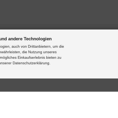
und andere Technologien
gien, auch von Drittanbietern, um die
ewährleisten, die Nutzung unseres
mögliches Einkaufserlebnis bieten zu
 unserer Datenschutzerklärung.
BASE
RESOURCE CENTER
KONTAKT
se
Online-Katalog
Kontaktformular