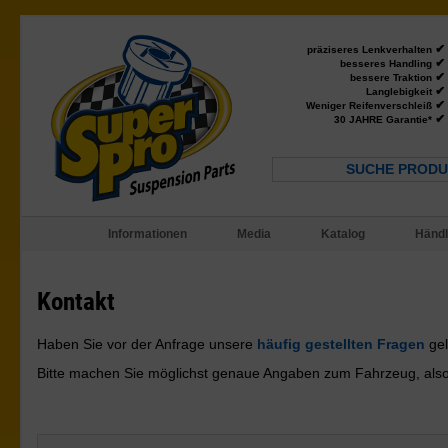
✔
präziseres Lenkverhalten
✔
besseres Handling
✔
bessere Traktion
✔
Langlebigkeit
✔
Weniger Reifenverschleiß
✔
30 JAHRE Garantie*
SUCHE PRODU
Informationen
Media
Katalog
Händl
Kontakt
Haben Sie vor der Anfrage unsere
häufig gestellten Fragen
gel
Bitte machen Sie möglichst genaue Angaben zum Fahrzeug, also Bj