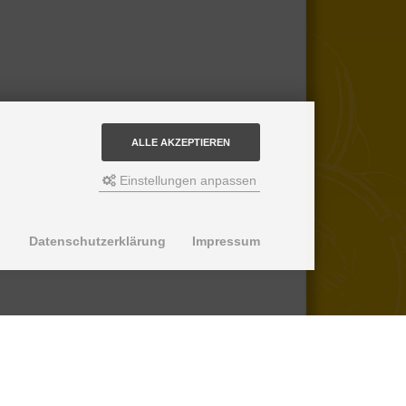
ALLE AKZEPTIEREN
Einstellungen anpassen
Datenschutzerklärung
Impressum
© 2013-2026 SuperPro Deutschland
Ausgewiesene Marken gehören ihren
jeweiligen Eigentümern. Wir übernehmen
keine Haftung für den Inhalt verlinkter