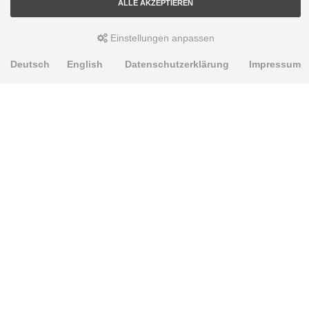
ALLE AKZEPTIEREN
Einstellungen anpassen
Deutsch
English
Datenschutzerklärung
Impressum
PRODUKTE
Alignment Produkte
Fahrwerksbuchsen
Lenker- und Aufhängungsteile
Stabilisatoren
Universalbuchsen
KNOWLEDGE-BASE
Einbauhinweise
PU-Rohmaterial bearbeiten
Oft gestellte Fragen
Fahrwerkstechnik-Lexikon