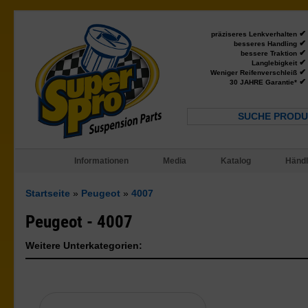
✔
präziseres Lenkverhalten
✔
besseres Handling
✔
bessere Traktion
✔
Langlebigkeit
✔
Weniger Reifenverschleiß
✔
30 JAHRE Garantie*
SUCHE PRODU
Informationen
Media
Katalog
Händl
Startseite
»
Peugeot
»
4007
Peugeot - 4007
Weitere Unterkategorien: