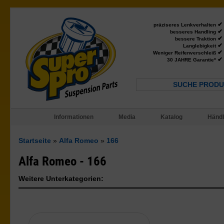
✔
präziseres Lenkverhalten
✔
besseres Handling
✔
bessere Traktion
✔
Langlebigkeit
✔
Weniger Reifenverschleiß
✔
30 JAHRE Garantie*
SUCHE PRODU
Informationen
Media
Katalog
Händl
Startseite
»
Alfa Romeo
»
166
Alfa Romeo - 166
Weitere Unterkategorien: