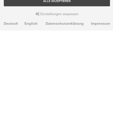
ALLE AKZEPTIEREN
Einstellungen anpassen
Deutsch
English
Datenschutzerklärung
Impressum
PRODUKTE
Alignment Produkte
Fahrwerksbuchsen
Lenker- und Aufhängungsteile
Stabilisatoren
Universalbuchsen
KNOWLEDGE-BASE
Einbauhinweise
PU-Rohmaterial bearbeiten
Oft gestellte Fragen
Fahrwerkstechnik-Lexikon