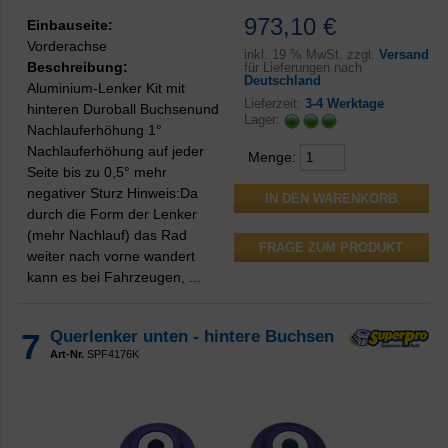
973,10 €
Einbauseite:
Vorderachse
inkl.
19 % MwSt. zzgl.
Versand
Beschreibung:
für Lieferungen nach
Deutschland
Aluminium-Lenker Kit mit
Lieferzeit:
3-4 Werktage
hinteren Duroball Buchsenund
Lager:
Nachlauferhöhung 1°
Nachlauferhöhung auf jeder
Menge:
Seite bis zu 0,5° mehr
negativer Sturz Hinweis:Da
durch die Form der Lenker
(mehr Nachlauf) das Rad
FRAGE ZUM PRODUKT
weiter nach vorne wandert
kann es bei Fahrzeugen, ...
7
Querlenker unten - hintere Buchsen
Art-Nr.
SPF4176K