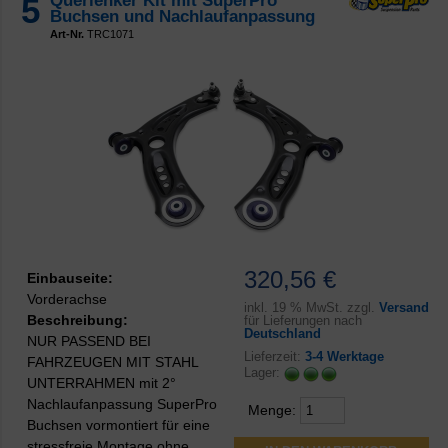
5
Querlenker Kit mit SuperPro
Buchsen und Nachlaufanpassung
Art-Nr.
TRC1071
320,56 €
Einbauseite:
Vorderachse
inkl.
19 % MwSt. zzgl.
Versand
Beschreibung:
für Lieferungen nach
Deutschland
NUR PASSEND BEI
Lieferzeit:
3-4 Werktage
FAHRZEUGEN MIT STAHL
Lager:
UNTERRAHMEN mit 2°
Nachlaufanpassung SuperPro
Menge:
Buchsen vormontiert für eine
stressfreie Montage ohne