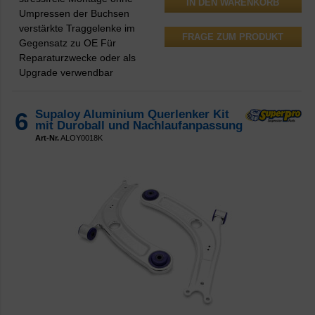
Umpressen der Buchsen
verstärkte Traggelenke im
FRAGE ZUM PRODUKT
Gegensatz zu OE Für
Reparaturzwecke oder als
Upgrade verwendbar
6
Supaloy Aluminium Querlenker Kit
mit Duroball und Nachlaufanpassung
Art-Nr.
ALOY0018K