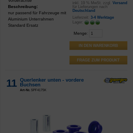
Vorderachse
inkl.
19 % MwSt. zzgl.
Versand
Beschreibung:
für Lieferungen nach
Deutschland
nur passend für Fahrzeuge mit
Lieferzeit:
3-4 Werktage
Aluminium Unterrahmen
Lager:
Standard Ersatz
Menge:
FRAGE ZUM PRODUKT
11
Querlenker unten - vordere
Buchsen
Art-Nr.
SPF4175K