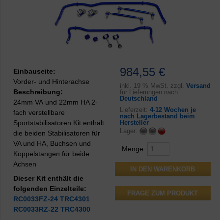
984,55 €
Einbauseite:
Vorder- und Hinterachse
inkl.
19 % MwSt. zzgl.
Versand
Beschreibung:
für Lieferungen nach
Deutschland
24mm VA und 22mm HA 2-
Lieferzeit:
4-12 Wochen je
fach verstellbare
nach Lagerbestand beim
Sportstabilisatoren Kit enthält
Hersteller
Lager:
die beiden Stabilisatoren für
VA und HA, Buchsen und
Menge:
Koppelstangen für beide
Achsen
Dieser Kit enthält die
folgenden Einzelteile:
FRAGE ZUM PRODUKT
RC0033FZ-24
TRC4301
RC0033RZ-22
TRC4300