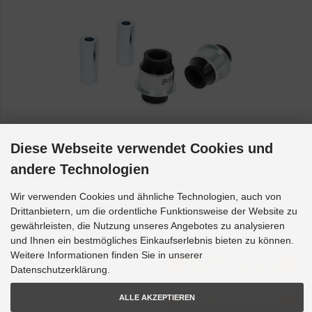
111,23 €
Einbauseite:
Diese Webseite verwendet Cookies und
Hinterachse
inkl.
19 % MwSt. zzgl.
Versand
andere Technologien
Beschreibung:
für Lieferungen nach
Deutschland
Härtegrad 90 Shore für
Wir verwenden Cookies und ähnliche Technologien, auch von
Lieferzeit:
3-4 Werktage
Rennstreckengebrauch oder
Drittanbietern, um die ordentliche Funktionsweise der Website zu
Lager:
leistungsstarke Fahrzeuge
gewährleisten, die Nutzung unseres Angebotes zu analysieren
Menge:
und Ihnen ein bestmögliches Einkaufserlebnis bieten zu können.
Weitere Informationen finden Sie in unserer
Datenschutzerklärung.
ALLE AKZEPTIEREN
FRAGE ZUM PRODUKT