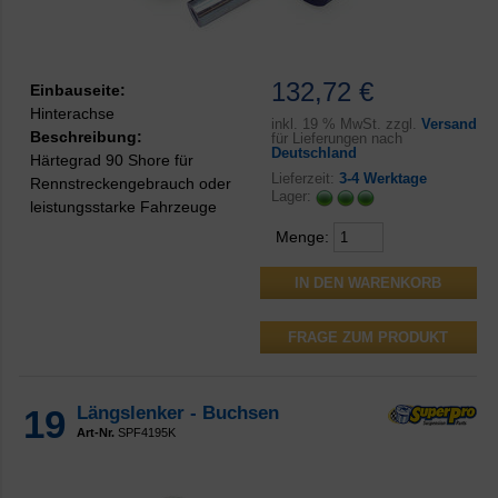
132,72 €
Einbauseite:
Hinterachse
inkl.
19 % MwSt. zzgl.
Versand
Beschreibung:
für Lieferungen nach
Deutschland
Härtegrad 90 Shore für
Lieferzeit:
3-4 Werktage
Rennstreckengebrauch oder
Lager:
leistungsstarke Fahrzeuge
Menge:
FRAGE ZUM PRODUKT
19
Längslenker - Buchsen
Art-Nr.
SPF4195K