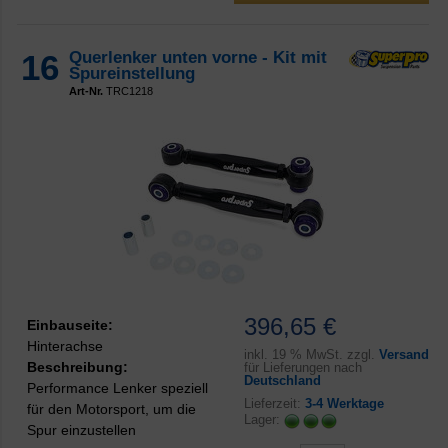
16
Querlenker unten vorne - Kit mit
Spureinstellung
Art-Nr.
TRC1218
396,65 €
Einbauseite:
Hinterachse
inkl.
19 % MwSt. zzgl.
Versand
Beschreibung:
für Lieferungen nach
Deutschland
Performance Lenker speziell
Lieferzeit:
3-4 Werktage
für den Motorsport, um die
Lager:
Spur einzustellen