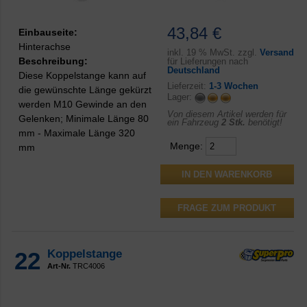
43,84 €
Einbauseite:
Hinterachse
inkl.
19 % MwSt. zzgl.
Versand
Beschreibung:
für Lieferungen nach
Deutschland
Diese Koppelstange kann auf
Lieferzeit:
1-3 Wochen
die gewünschte Länge gekürzt
Lager:
werden M10 Gewinde an den
Von diesem Artikel werden für
Gelenken; Minimale Länge 80
ein Fahrzeug
2 Stk.
benötigt!
mm - Maximale Länge 320
Menge:
mm
FRAGE ZUM PRODUKT
22
Koppelstange
Art-Nr.
TRC4006