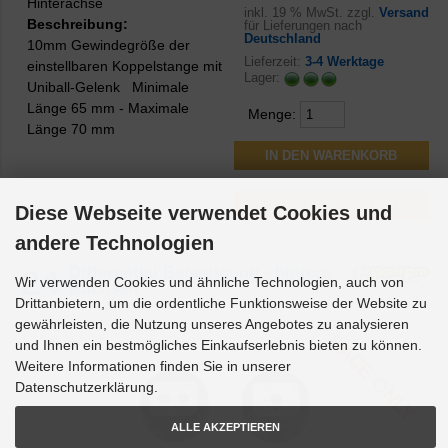
Hinterachse
inkl.
19 % MwSt. zzgl.
Versand
Beschreibung:
für Lieferungen nach
Deutschland
10mm Gewindegröße der
Lieferzeit:
3-4 Werktage
einstellbaren Koppelstange mit
Lager:
Uniball-Gelenk Minimale
Länge 65 mm - Maximale
Menge:
Länge 70 mm
FRAGE ZUM PRODUKT
Diese Webseite verwendet Cookies und
andere Technologien
24
Differential Befestigung - hintere
Wir verwenden Cookies und ähnliche Technologien, auch von
Buchsen
Drittanbietern, um die ordentliche Funktionsweise der Website zu
Art-Nr.
SPF4857-90K
gewährleisten, die Nutzung unseres Angebotes zu analysieren
RACE ONLY
und Ihnen ein bestmögliches Einkaufserlebnis bieten zu können.
Weitere Informationen finden Sie in unserer
Datenschutzerklärung.
ALLE AKZEPTIEREN