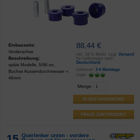
88,44 €
Einbauseite:
Vorderachse
inkl.
19 % MwSt. zzgl.
Versand
Beschreibung:
für Lieferungen nach
Deutschland
späte Modelle, 5/96 on,
Lieferzeit:
3-4 Werktage
Buchse Aussendurchmesser =
Lager:
46mm
Menge:
FRAGE ZUM PRODUKT
15
Querlenker unten - vordere