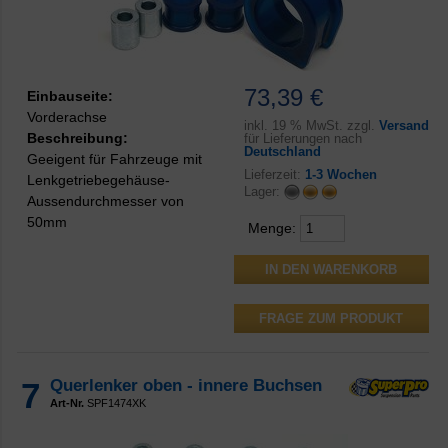
73,39 €
Einbauseite:
Vorderachse
inkl.
19 % MwSt. zzgl.
Versand
Beschreibung:
für Lieferungen nach
Deutschland
Geeigent für Fahrzeuge mit
Lieferzeit:
1-3 Wochen
Lenkgetriebegehäuse-
Lager:
Aussendurchmesser von
50mm
Menge:
FRAGE ZUM PRODUKT
7
Querlenker oben - innere Buchsen
Art-Nr.
SPF1474XK