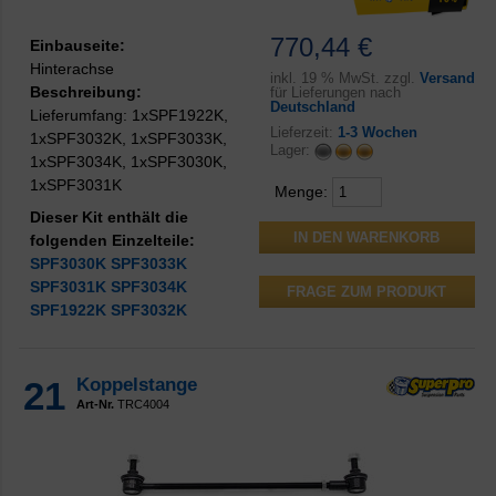
770,44 €
Einbauseite:
Hinterachse
inkl.
19 % MwSt. zzgl.
Versand
Beschreibung:
für Lieferungen nach
Deutschland
Lieferumfang: 1xSPF1922K,
Lieferzeit:
1-3 Wochen
1xSPF3032K, 1xSPF3033K,
Lager:
1xSPF3034K, 1xSPF3030K,
1xSPF3031K
Menge:
Dieser Kit enthält die
folgenden Einzelteile:
SPF3030K
SPF3033K
SPF3031K
SPF3034K
FRAGE ZUM PRODUKT
SPF1922K
SPF3032K
21
Koppelstange
Art-Nr.
TRC4004