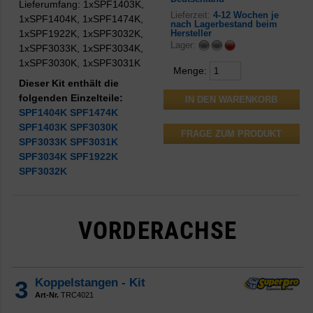
Lieferumfang: 1xSPF1403K,
Lieferzeit:
4-12 Wochen je
1xSPF1404K, 1xSPF1474K,
nach Lagerbestand beim
1xSPF1922K, 1xSPF3032K,
Hersteller
Lager:
1xSPF3033K, 1xSPF3034K,
1xSPF3030K, 1xSPF3031K
Menge:
Dieser Kit enthält die
folgenden Einzelteile:
SPF1404K
SPF1474K
SPF1403K
SPF3030K
FRAGE ZUM PRODUKT
SPF3033K
SPF3031K
SPF3034K
SPF1922K
SPF3032K
VORDERACHSE
3
Koppelstangen - Kit
Art-Nr.
TRC4021