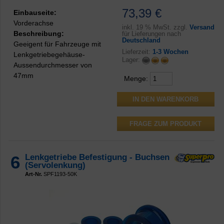
73,39 €
Einbauseite:
Vorderachse
inkl.
19 % MwSt. zzgl.
Versand
Beschreibung:
für Lieferungen nach
Deutschland
Geeigent für Fahrzeuge mit
Lieferzeit:
1-3 Wochen
Lenkgetriebegehäuse-
Lager:
Aussendurchmesser von
47mm
Menge:
FRAGE ZUM PRODUKT
6
Lenkgetriebe Befestigung - Buchsen
(Servolenkung)
Art-Nr.
SPF1193-50K