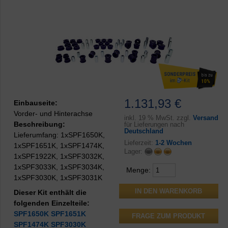
1.131,93 €
Einbauseite:
Vorder- und Hinterachse
inkl.
19 % MwSt. zzgl.
Versand
Beschreibung:
für Lieferungen nach
Deutschland
Lieferumfang: 1xSPF1650K,
Lieferzeit:
1-2 Wochen
1xSPF1651K, 1xSPF1474K,
Lager:
1xSPF1922K, 1xSPF3032K,
1xSPF3033K, 1xSPF3034K,
Menge:
1xSPF3030K, 1xSPF3031K
Dieser Kit enthält die
folgenden Einzelteile:
SPF1650K
SPF1651K
FRAGE ZUM PRODUKT
SPF1474K
SPF3030K