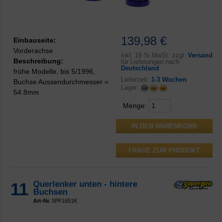
139,98 €
Einbauseite:
Vorderachse
inkl.
19 % MwSt. zzgl.
Versand
Beschreibung:
für Lieferungen nach
Deutschland
frühe Modelle, bis 5/1996,
Lieferzeit:
1-3 Wochen
Buchse Aussendurchmesser =
Lager:
54.8mm
Menge:
FRAGE ZUM PRODUKT
11
Querlenker unten - hintere
Buchsen
Art-Nr.
SPF1651K