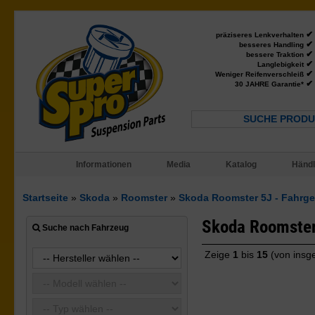
✔
präziseres Lenkverhalten
✔
besseres Handling
✔
bessere Traktion
✔
Langlebigkeit
✔
Weniger Reifenverschleiß
✔
30 JAHRE Garantie*
SUCHE PRODU
Informationen
Media
Katalog
Händl
Startseite
»
Skoda
»
Roomster
»
Skoda Roomster 5J - Fahrges
Skoda Roomster
Suche nach Fahrzeug
Zeige
1
bis
15
(von ins