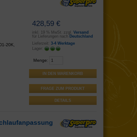
428,59 €
inkl.
19 % MwSt. zzgl.
Versand
für Lieferungen nach
Deutschland
Lieferzeit:
3-4 Werktage
01-20K,
Lager:
Menge:
FRAGE ZUM PRODUKT
DETAILS
Nachlaufanpassung