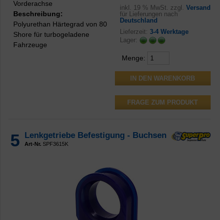
Vorderachse
inkl.
19 % MwSt. zzgl.
Versand
Beschreibung:
für Lieferungen nach
Deutschland
Polyurethan Härtegrad von 80
Lieferzeit:
3-4 Werktage
Shore für turbogeladene
Lager:
Fahrzeuge
Menge:
FRAGE ZUM PRODUKT
5
Lenkgetriebe Befestigung - Buchsen
Art-Nr.
SPF3615K