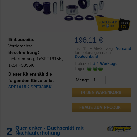
196,11 €
Einbauseite:
Vorderachse
inkl.
19 % MwSt. zzgl.
Versand
Beschreibung:
für Lieferungen nach
Deutschland
Lieferumfang; 1xSPF1915K,
Lieferzeit:
3-4 Werktage
1xSPF3395K
Lager:
Dieser Kit enthält die
Menge:
folgenden Einzelteile:
SPF1915K
SPF3395K
FRAGE ZUM PRODUKT
2
Querlenker - Buchsenkit mit
Nachlauferhöhung