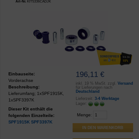
Art-Nr.
KIT5336CADJK
196,11 €
Einbauseite:
Vorderachse
inkl.
19 % MwSt. zzgl.
Versand
Beschreibung:
für Lieferungen nach
Deutschland
Lieferumfang; 1xSPF1915K,
Lieferzeit:
3-4 Werktage
1xSPF3397K
Lager:
Dieser Kit enthält die
Menge:
folgenden Einzelteile:
SPF1915K
SPF3397K