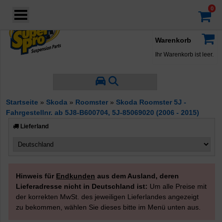
Login
·
Konto
·
Filter nach Hersteller
Warenkorb
Ihr Warenkorb ist leer.
Filter nach Eigenschaften
Startseite
»
Skoda
»
Roomster
»
Skoda Roomster 5J -
Fahrgestellnr. ab 5J8-B600704, 5J-85069020 (2006 - 2015)
Achse
Vorderachse
Lieferland
Hinterachse
Produkttyp
Querlenkerbuchsen
Hinweis für
Endkunden
aus dem Ausland, deren
Starrachse-/Verbundlenkerachse-
Lieferadresse nicht in Deutschland ist:
Um alle Preise mit
Buchsen
der korrekten MwSt. des jeweiligen Lieferlandes angezeigt
Stabilisatorbuchsen
Motor- und Getriebelager
zu bekommen, wählen Sie dieses bitte im Menü unten aus.
Lenkgetriebebuchsen