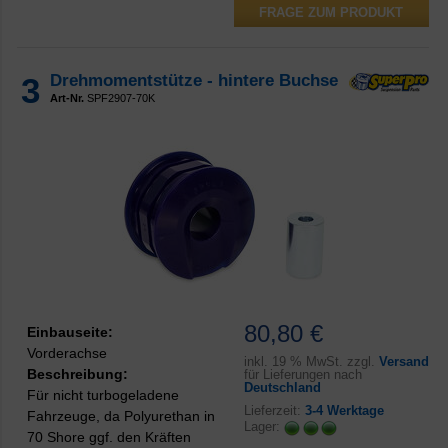
FRAGE ZUM PRODUKT
3
Drehmomentstütze - hintere Buchse
Art-Nr.
SPF2907-70K
80,80 €
Einbauseite:
Vorderachse
inkl.
19 % MwSt. zzgl.
Versand
Beschreibung:
für Lieferungen nach
Deutschland
Für nicht turbogeladene
Lieferzeit:
3-4 Werktage
Fahrzeuge, da Polyurethan in
Lager:
70 Shore ggf. den Kräften