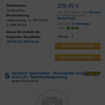
209,45 €
Einbauseite:
Vorderachse
inkl.
19 % MwSt. zzgl.
Versand
Beschreibung:
für Lieferungen nach
Deutschland
Lieferumfang; 1x SPF3311K,
Lieferzeit:
3-4 Werktage
1x SPF3271K
Lager:
Dieser Kit enthält die
Menge:
folgenden Einzelteile:
SPF3271K
SPF3311K
FRAGE ZUM PRODUKT
5
Vorderer Querlenker - Buchsenkit mit
Anti-Lift / Nachlaufanpassung
Art-Nr.
KIT5229CADJK