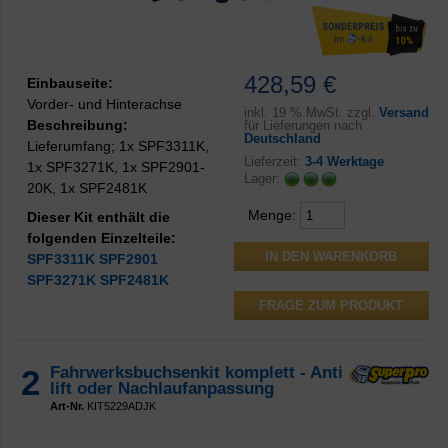
428,59 €
Einbauseite:
Vorder- und Hinterachse
inkl.
19 % MwSt. zzgl.
Versand
Beschreibung:
für Lieferungen nach
Deutschland
Lieferumfang; 1x SPF3311K,
Lieferzeit:
3-4 Werktage
1x SPF3271K, 1x SPF2901-
Lager:
20K, 1x SPF2481K
Menge:
Dieser Kit enthält die
folgenden Einzelteile:
SPF3311K
SPF2901
SPF3271K
SPF2481K
FRAGE ZUM PRODUKT
2
Fahrwerksbuchsenkit komplett - Anti
lift oder Nachlaufanpassung
Art-Nr.
KIT5229ADJK