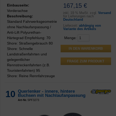
167,15 €
Einbauseite:
Vorderachse
inkl.
19 % MwSt. zzgl.
Versand
Beschreibung:
für Lieferungen nach
Deutschland
Standard Fahrwerksgeometrie
Lieferzeit:
abhängig von
ohne Nachlaufanpassung /
Variante des Artikels
Anti-Lift Polyurethan-
Härtegrad Empfehlung: 70
Menge:
Shore: Straßengebrauch 80
Shore: Schnelle
Landstraßenfahrten und
gelegentlicher
FRAGE ZUM PRODUKT
Rennstreckenfahrten (z.B.
Touristenfahrten) 95
Shore: Reine Rennfahrzeuge
10
Querlenker - innere, hintere
Buchsen mit Nachlaufanpassung
Art-Nr.
SPF3273