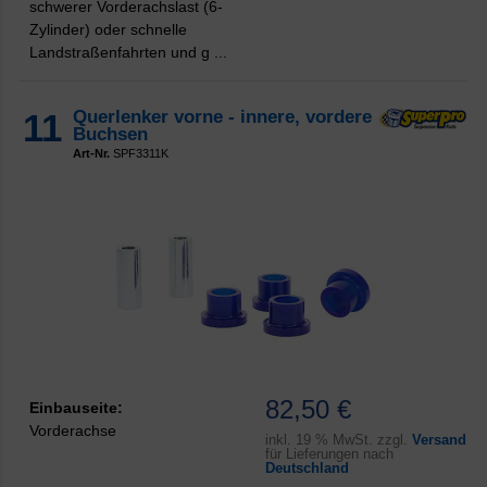
schwerer Vorderachslast (6-
Zylinder) oder schnelle
Landstraßenfahrten und g ...
11
Querlenker vorne - innere, vordere
Buchsen
Art-Nr.
SPF3311K
82,50 €
Einbauseite:
Vorderachse
inkl.
19 % MwSt. zzgl.
Versand
für Lieferungen nach
Deutschland