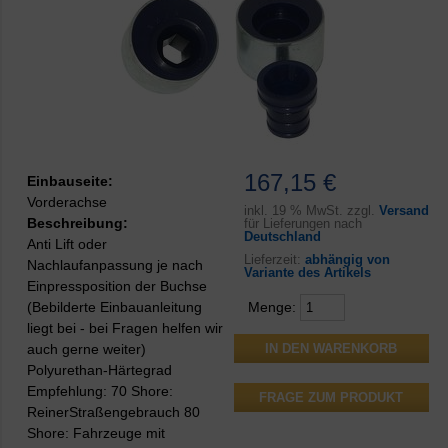
167,15 €
Einbauseite:
Vorderachse
inkl.
19 % MwSt. zzgl.
Versand
Beschreibung:
für Lieferungen nach
Deutschland
Anti Lift oder
Lieferzeit:
abhängig von
Nachlaufanpassung je nach
Variante des Artikels
Einpressposition der Buchse
(Bebilderte Einbauanleitung
Menge:
liegt bei - bei Fragen helfen wir
auch gerne weiter)
Polyurethan-Härtegrad
Empfehlung: 70 Shore:
FRAGE ZUM PRODUKT
ReinerStraßengebrauch 80
Shore: Fahrzeuge mit