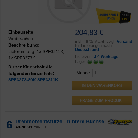
204,83 €
Einbauseite:
Vorderachse
inkl.
19 % MwSt. zzgl.
Versand
Beschreibung:
für Lieferungen nach
Deutschland
Lieferumfang: 1x SPF3311K,
Lieferzeit:
3-4 Werktage
1x SPF3273K
Lager:
Dieser Kit enthält die
Menge:
folgenden Einzelteile:
SPF3273-80K
SPF3311K
FRAGE ZUM PRODUKT
6
Drehmomentstütze - hintere Buchse
Art-Nr.
SPF2907-70K