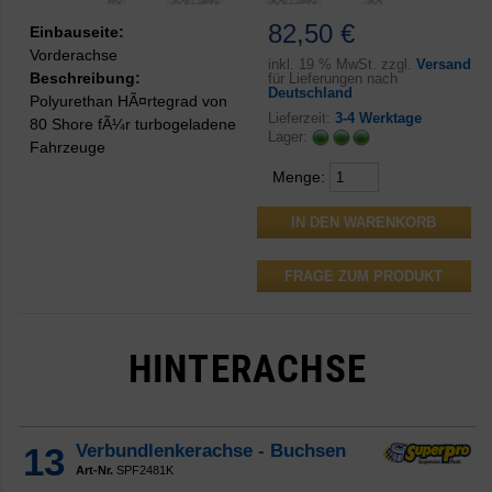
82,50 €
Einbauseite:
Vorderachse
inkl.
19 % MwSt. zzgl.
Versand
Beschreibung:
für Lieferungen nach
Deutschland
Polyurethan HÃ¤rtegrad von
Lieferzeit:
3-4 Werktage
80 Shore fÃ¼r turbogeladene
Lager:
Fahrzeuge
Menge:
FRAGE ZUM PRODUKT
HINTERACHSE
13
Verbundlenkerachse - Buchsen
Art-Nr.
SPF2481K