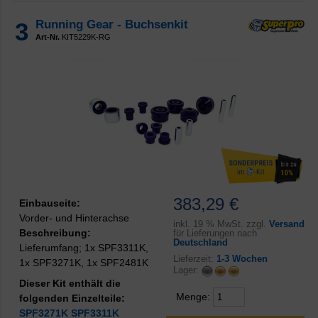
3
Running Gear - Buchsenkit
Art-Nr.
KIT5229K-RG
383,29 €
Einbauseite:
Vorder- und Hinterachse
inkl.
19 % MwSt. zzgl.
Versand
Beschreibung:
für Lieferungen nach
Deutschland
Lieferumfang; 1x SPF3311K,
Lieferzeit:
1-3 Wochen
1x SPF3271K, 1x SPF2481K
Lager:
Dieser Kit enthält die
Menge:
folgenden Einzelteile:
SPF3271K
SPF3311K