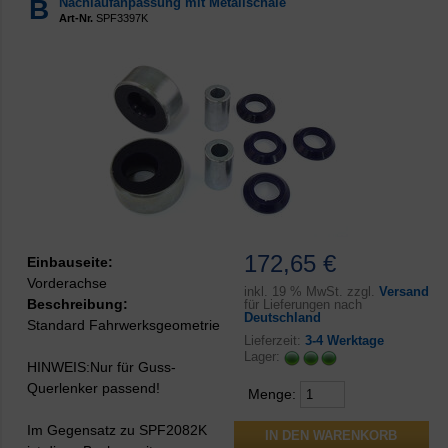
B
Nachlaufanpassung mit Metallschale
Art-Nr.
SPF3397K
172,65 €
Einbauseite:
Vorderachse
inkl.
19 % MwSt. zzgl.
Versand
Beschreibung:
für Lieferungen nach
Deutschland
Standard Fahrwerksgeometrie
Lieferzeit:
3-4 Werktage
Lager:
HINWEIS:Nur für Guss-
Querlenker passend!
Menge:
Im Gegensatz zu SPF2082K