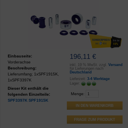
196,11 €
Einbauseite:
Vorderachse
inkl.
19 % MwSt. zzgl.
Versand
Beschreibung:
für Lieferungen nach
Deutschland
Lieferumfang; 1xSPF1915K,
Lieferzeit:
3-4 Werktage
1xSPF3397K
Lager:
Dieser Kit enthält die
Menge:
folgenden Einzelteile:
SPF3397K
SPF1915K
FRAGE ZUM PRODUKT