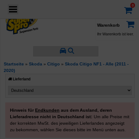
Login
·
Konto
·
Filter nach Eigenschaften
Warenkorb
Produkttyp
Ihr Warenkorb ist leer.
Querlenkerbuchsen
Stabilisatorbuchsen
Koppelstangen
Startseite
»
Skoda
»
Citigo
»
Skoda Citigo NF1 - Alle (2011 -
2020)
Lieferland
Hinweis für
Endkunden
aus dem Ausland, deren
Lieferadresse nicht in Deutschland ist:
Um alle Preise mit
der korrekten MwSt. des jeweiligen Lieferlandes angezeigt
zu bekommen, wählen Sie dieses bitte im Menü unten aus.