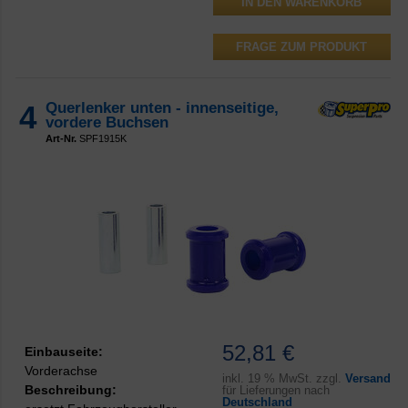
FRAGE ZUM PRODUKT
4
Querlenker unten - innenseitige,
vordere Buchsen
Art-Nr.
SPF1915K
52,81 €
Einbauseite:
Vorderachse
inkl.
19 % MwSt. zzgl.
Versand
Beschreibung:
für Lieferungen nach
Deutschland