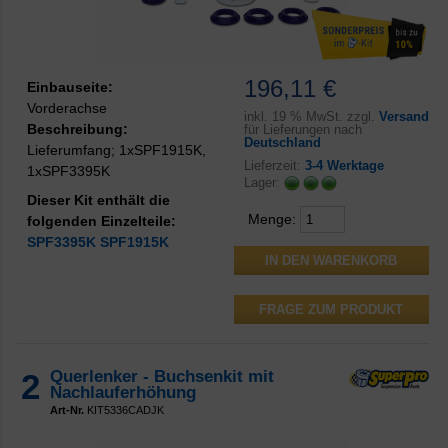
196,11 €
Einbauseite:
Vorderachse
inkl.
19 % MwSt. zzgl.
Versand
Beschreibung:
für Lieferungen nach
Deutschland
Lieferumfang; 1xSPF1915K,
Lieferzeit:
3-4 Werktage
1xSPF3395K
Lager:
Dieser Kit enthält die
Menge:
folgenden Einzelteile:
SPF3395K
SPF1915K
FRAGE ZUM PRODUKT
2
Querlenker - Buchsenkit mit
Nachlauferhöhung
Art-Nr.
KIT5336CADJK