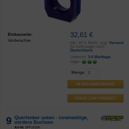
32,61 €
Einbauseite:
Vorderachse
inkl.
19 % MwSt. zzgl.
Versand
für Lieferungen nach
Deutschland
Lieferzeit:
3-4 Werktage
Lager:
Menge:
FRAGE ZUM PRODUKT
9
Querlenker unten - innenseitige,
vordere Buchsen
Art-Nr.
SPF1915K