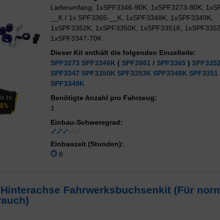
Lieferumfang; 1xSPF3346-90K, 1xSPF3273-80K, 1xS
__K / 1x SPF3365-__K, 1xSPF3348K, 1xSPF3349K,
1xSPF3352K, 1xSPF3350K, 1xSPF3351K, 1xSPF335
1xSPF3347-70K
Dieser Kit enthält die folgenden Einzelteile:
SPF3273
SPF3346K
(
SPF2861
/
SPF3365
)
SPF335
SPF3347
SPF3350K
SPF3353K
SPF3348K
SPF3351
SPF3349K
Benötigte Anzahl pro Fahrzeug:
1
Einbau-Schweregrad:
Einbauzeit (Stunden):
8
 Hinterachse Fahrwerksbuchsenkit (Für nor
rauch)