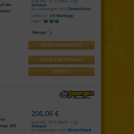
zzgl.
inkl.
19 % MwSt. zzgl.
uf die
Versand
für Lieferungen nach
Deutschland
 einen
Lieferzeit:
3-4 Werktage
Lager:
Menge:
FRAGE ZUM PRODUKT
DETAILS
206,06 €
mit
zzgl.
inkl.
19 % MwSt. zzgl.
änge 365
Versand
für Lieferungen nach
Deutschland