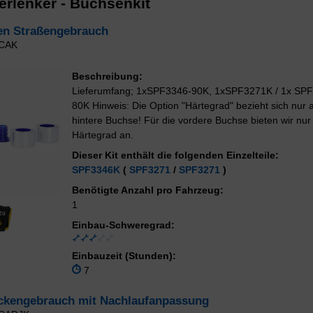
erlenker - Buchsenkit
hen Straßengebrauch
CAK
Beschreibung:
Lieferumfang; 1xSPF3346-90K, 1xSPF3271K / 1x SP
80K Hinweis: Die Option "Härtegrad" bezieht sich nur a
hintere Buchse! Für die vordere Buchse bieten wir nur
Härtegrad an.
Dieser Kit enthält die folgenden Einzelteile:
SPF3346K
(
SPF3271
/
SPF3271
)
Benötigte Anzahl pro Fahrzeug:
1
Einbau-Schweregrad:
Einbauzeit (Stunden):
7
eckengebrauch mit Nachlaufanpassung