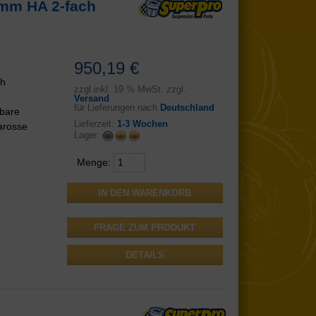
4mm HA 2-fach
950,19 €
ch
zzgl.
inkl.
19 % MwSt. zzgl.
Versand
für Lieferungen nach
Deutschland
lbare
Lieferzeit:
1-3 Wochen
arosse
Lager:
Menge:
FRAGE ZUM PRODUKT
DETAILS