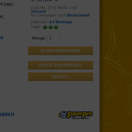
PF2861-
zzgl.
inkl.
19 % MwSt. zzgl.
Versand
für Lieferungen nach
Deutschland
3K,
Lieferzeit:
3-4 Werktage
Lager:
2K
Menge:
FRAGE ZUM PRODUKT
DETAILS
malen