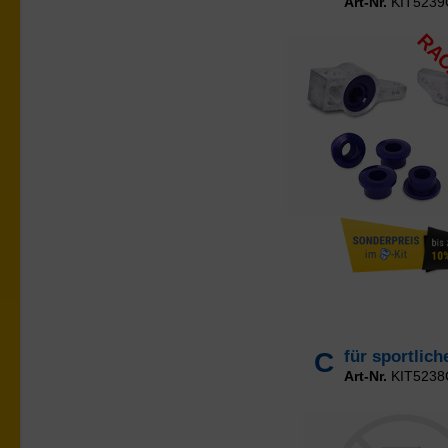
Art-Nr.
KIT5239
RAC
C
für sportlic
Art-Nr.
KIT5238