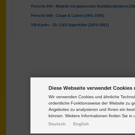
Porsche 944 - Modelle mit gepressten Stahlblechlenkern [19
Porsche 968 - Coupe & Cabrio [1991-1995]
VW Kaefer - 15: 1303 Superkäfer [1970-1981]
Diese Webseite verwendet Cookies 
Wir verwenden Cookies und ähnliche Technolo
ordentliche Funktionsweise der Website zu g
Angebotes zu analysieren und Ihnen ein best
können. Weitere Informationen finden Sie in
Deutsch
English