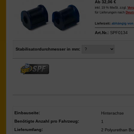
Ab 32,06 €
inkl. 19 % MwSt. zzgl.
Ver
für Lieferungen nach
Deut
Lieferzeit:
abhängig von 
Art.Nr.:
SPF0134
Stabilisatordurchmesser in mm:
Einbauseite:
Hinterachse
Benötigte Anzahl pro Fahrzeug:
1
Lieferumfang:
2 Polyurethan B