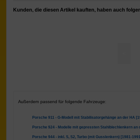
Kunden, die diesen Artikel kauften, haben auch folgend
<
tor an unteren Querlenker Befestigung Buchsen
Außerdem passend für folgende Fahrzeuge:
Porsche 911 - G-Modell mit Stabilisatorgehänge an der HA [
Porsche 924 - Modelle mit gepressten Stahlblechlenkern an 
Porsche 944 - inkl. S, S2, Turbo (mit Gusslenkern) [1981-199