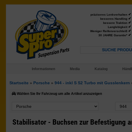
✔
präziseres Lenkverhalten
✔
besseres Handling
✔
bessere Traktion
✔
Langlebigkeit
✔
Weniger Reifenverschleiß
✔
30 JAHRE Garantie*
SUCHE PRODU
Informationen
Media
Katalog
Händl
Startseite
»
Porsche
»
944 - inkl S S2 Turbo mit Gusslenkern
Wählen Sie Ihr Fahrzeug um alle Artikel anzuzeigen
Stabilisator - Buchsen zur Befestigung a