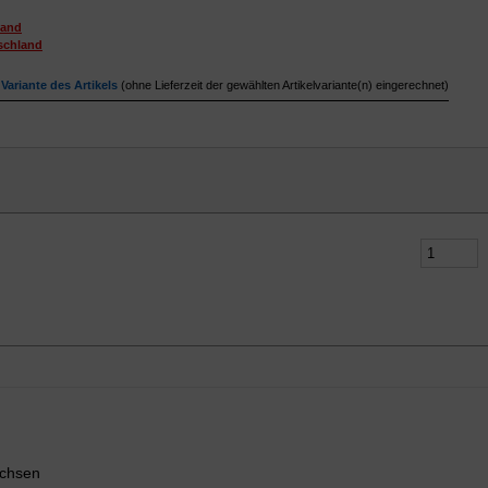
sand
schland
Variante des Artikels
(ohne Lieferzeit der gewählten Artikelvariante(n) eingerechnet)
uchsen