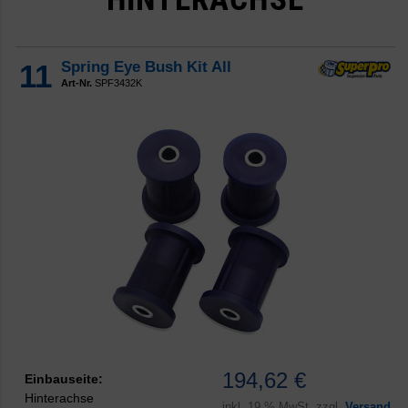
11
Spring Eye Bush Kit All
Art-Nr.
SPF3432K
194,62 €
Einbauseite:
Hinterachse
inkl.
19 % MwSt. zzgl.
Versand