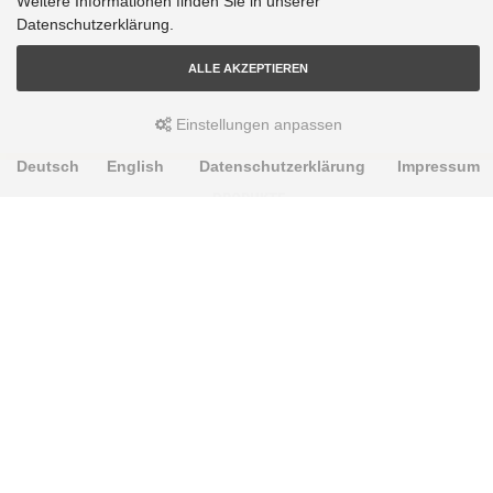
Weitere Informationen finden Sie in unserer
Datenschutzerklärung.
ALLE AKZEPTIEREN
Einstellungen anpassen
Deutsch
English
Datenschutzerklärung
Impressum
PRODUKTE
Alignment Produkte
Fahrwerksbuchsen
Lenker- und Aufhängungsteile
Stabilisatoren
Universalbuchsen
KNOWLEDGE-BASE
Einbauhinweise
PU-Rohmaterial bearbeiten
Oft gestellte Fragen
Fahrwerkstechnik-Lexikon