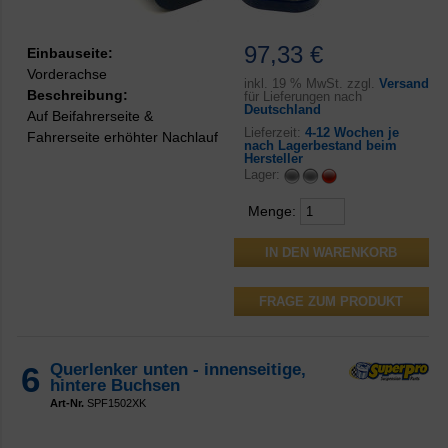
97,33 €
Einbauseite:
Vorderachse
inkl.
19 % MwSt. zzgl.
Versand
Beschreibung:
für Lieferungen nach
Deutschland
Auf Beifahrerseite &
Lieferzeit:
4-12 Wochen je
Fahrerseite erhöhter Nachlauf
nach Lagerbestand beim
Hersteller
Lager:
Menge:
FRAGE ZUM PRODUKT
6
Querlenker unten - innenseitige,
hintere Buchsen
Art-Nr.
SPF1502XK