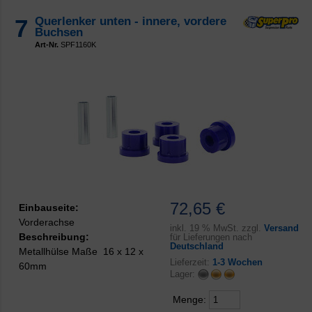
7
Querlenker unten - innere, vordere
Buchsen
Art-Nr.
SPF1160K
72,65 €
Einbauseite:
Vorderachse
inkl.
19 % MwSt. zzgl.
Versand
Beschreibung:
für Lieferungen nach
Deutschland
Metallhülse Maße 16 x 12 x
Lieferzeit:
1-3 Wochen
60mm
Lager:
Menge: