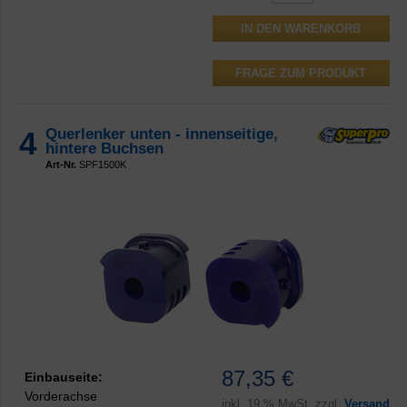
FRAGE ZUM PRODUKT
4
Querlenker unten - innenseitige,
hintere Buchsen
Art-Nr.
SPF1500K
87,35 €
Einbauseite:
Vorderachse
inkl.
19 % MwSt. zzgl.
Versand