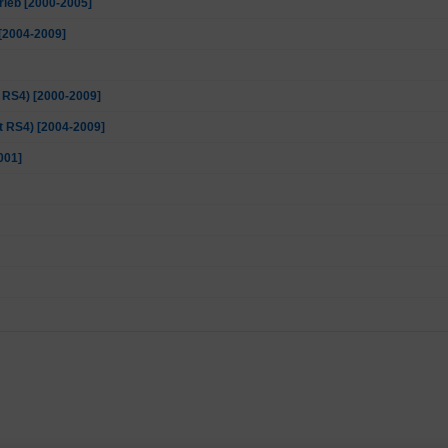
rieb [2000-2005]
 [2004-2009]
t RS4) [2000-2009]
ht RS4) [2004-2009]
001]
018]
ro [2010-2018]