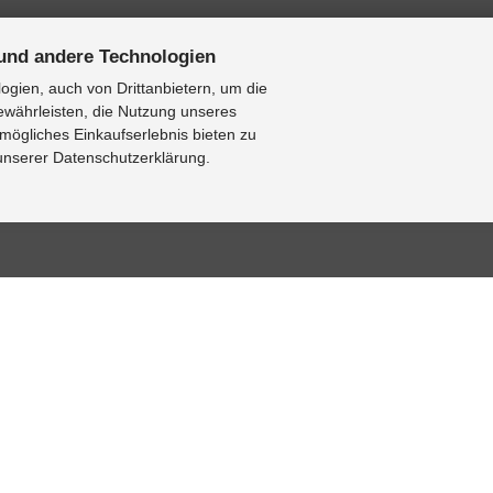
11]
und andere Technologien
005]
gien, auch von Drittanbietern, um die
ewährleisten, die Nutzung unseres
mögliches Einkaufserlebnis bieten zu
 unserer Datenschutzerklärung.
BASE
RESOURCE CENTER
KONTAKT
se
Online-Katalog
Kontaktformular
[2002-2008]
al bearbeiten
Sitemap-Katalog
Impressum
Fragen
TÜV-Unterlagen
Cookie
Einstellungen
hnik-Lexikon
Video
Online-
Fotogalerie
Widerrufsformular