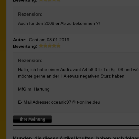
Bewertung:
Rezension:
Auch für den 2008 er A5 zu bekommen ?!
Autor:
Gast
am
08.01.2016
Bewertung:
Rezension:
Hallo, ich habe einen Audi avant A4 b8 3 ltr Tdi Bj.. 08 und 
möchte gerne an der HA etwas negativen Sturz haben.
MfG m. Hartung
E- Mail Adresse: oceanic97@ t-online.deu
Kunden, die diesen Artikel kauften, haben auch folgend