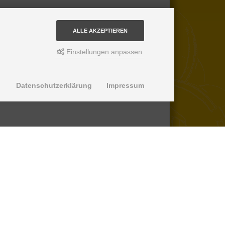
ALLE AKZEPTIEREN
Einstellungen anpassen
Datenschutzerklärung
Impressum
© 2013-2026 SuperPro Deutschland
Ausgewiesene Marken gehören ihren
jeweiligen Eigentümern. Wir übernehmen
keine Haftung für den Inhalt verlinkter
externer Internetseiten.
*nicht auf Produkte der Roll Control
Produktreihe, keine Erstattung von
Einbaukosten -
lesen Sie mehr