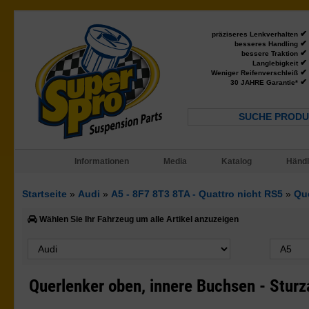
✔
präziseres Lenkverhalten
✔
besseres Handling
✔
bessere Traktion
✔
Langlebigkeit
✔
Weniger Reifenverschleiß
✔
30 JAHRE Garantie*
SUCHE PRODU
Informationen
Media
Katalog
Händl
Startseite
»
Audi
»
A5 - 8F7 8T3 8TA - Quattro nicht RS5
»
Qu
Wählen Sie Ihr Fahrzeug um alle Artikel anzuzeigen
Querlenker oben, innere Buchsen - Stur