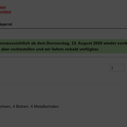
sand
schland
 lagernd
d voraussichtlich ab dem Donnerstag, 13. August 2026 wieder vorrä
aber vorbestellen und wir liefern sobald verfügbar.
chsen, 4 Bolzen, 4 Metallschalen