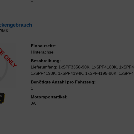
eckengebrauch
2RMK
E ONLY
Einbauseite:
Hinterachse
Beschreibung:
Lieferumfang: 1xSPF3350-90K, 1xSPF4180K, 1xSPF4
1xSPF4193K, 1xSPF4194K, 1xSPF4195-90K, 1xSPF
Benötigte Anzahl pro Fahrzeug:
1
Motorsportartikel:
JA