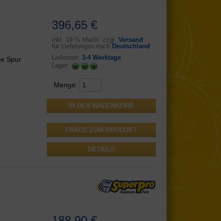
396,65 €
inkl.
19 % MwSt. zzgl.
Versand
für Lieferungen nach
Deutschland
Lieferzeit:
3-4 Werktage
ie Spur
Lager:
Menge:
FRAGE ZUM PRODUKT
DETAILS
188,90 €