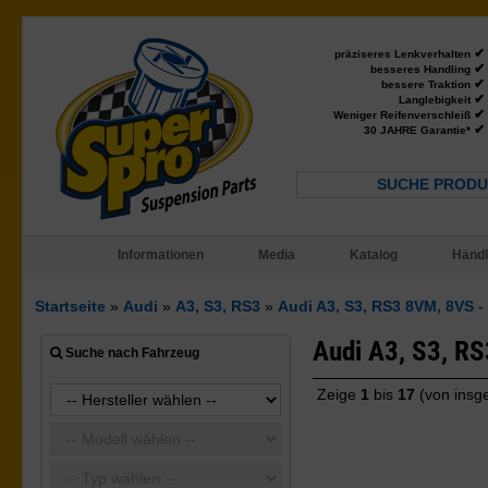
✔
präziseres Lenkverhalten
✔
besseres Handling
✔
bessere Traktion
✔
Langlebigkeit
✔
Weniger Reifenverschleiß
✔
30 JAHRE Garantie*
SUCHE PRODU
Informationen
Media
Katalog
Händl
Startseite
»
Audi
»
A3, S3, RS3
»
Audi A3, S3, RS3 8VM, 8VS -
Audi A3, S3, R
Suche nach Fahrzeug
Zeige
1
bis
17
(von ins