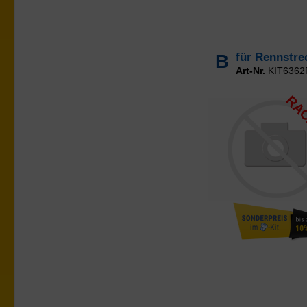
B
für Rennstr
Art-Nr.
KIT636
RAC