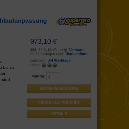
chlaufanpassung
973,10 €
inkl.
19 % MwSt. zzgl.
Versand
für Lieferungen nach
Deutschland
Lieferzeit:
3-4 Werktage
nd
Lager:
e bis zu
der
Menge:
andert
FRAGE ZUM PRODUKT
DETAILS