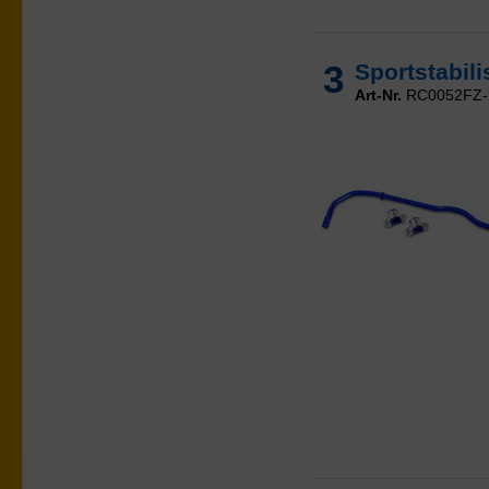
3
Sportstabili
Art-Nr.
RC0052FZ-