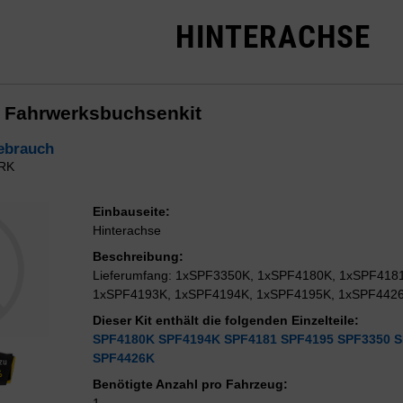
HINTERACHSE
e Fahrwerksbuchsenkit
ebrauch
RK
Einbauseite:
Hinterachse
Beschreibung:
Lieferumfang: 1xSPF3350K, 1xSPF4180K, 1xSPF418
1xSPF4193K, 1xSPF4194K, 1xSPF4195K, 1xSPF442
Dieser Kit enthält die folgenden Einzelteile:
SPF4180K
SPF4194K
SPF4181
SPF4195
SPF3350
S
SPF4426K
Benötigte Anzahl pro Fahrzeug:
1