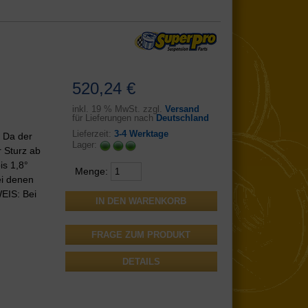
520,24 €
inkl.
19 % MwSt. zzgl.
Versand
für Lieferungen nach
Deutschland
Lieferzeit:
3-4 Werktage
: Da der
Lager:
 Sturz ab
is 1,8°
Menge:
ei denen
EIS: Bei
FRAGE ZUM PRODUKT
DETAILS