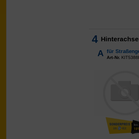
4
Hinterachs
A
für Straßeng
Art-Nr.
KIT5388