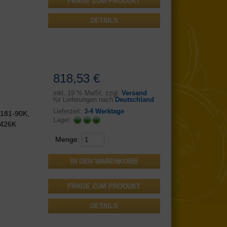
FRAGE ZUM PRODUKT
DETAILS
818,53 €
inkl.
19 % MwSt. zzgl.
Versand
für Lieferungen nach
Deutschland
Lieferzeit:
3-4 Werktage
181-90K,
Lager:
4426K
Menge:
FRAGE ZUM PRODUKT
DETAILS