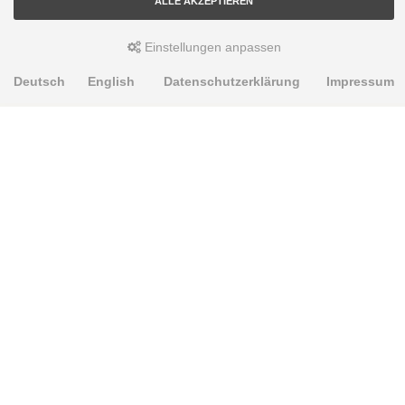
ALLE AKZEPTIEREN
Tesla Model S - 5YJS: Model S [2012-2023]
Einstellungen anpassen
Tesla Model X - 5YJX: 5YJX [2015-2023]
Vauxhall Monterey - M92, M98: USB25,26,73 [1991-1999]
Deutsch
English
Datenschutzerklärung
Impressum
PRODUKTE
Alignment Produkte
Fahrwerksbuchsen
Lenker- und Aufhängungsteile
Stabilisatoren
Universalbuchsen
KNOWLEDGE-BASE
Einbauhinweise
PU-Rohmaterial bearbeiten
Oft gestellte Fragen
Fahrwerkstechnik-Lexikon
RESOURCE CENTER