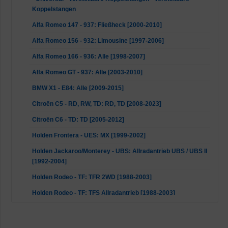
Koppelstangen
Alfa Romeo 147 - 937: Fließheck [2000-2010]
Alfa Romeo 156 - 932: Limousine [1997-2006]
Alfa Romeo 166 - 936: Alle [1998-2007]
Alfa Romeo GT - 937: Alle [2003-2010]
BMW X1 - E84: Alle [2009-2015]
Citroën C5 - RD, RW, TD: RD, TD [2008-2023]
Citroën C6 - TD: TD [2005-2012]
Holden Frontera - UES: MX [1999-2002]
Holden Jackaroo/Monterey - UBS: Allradantrieb UBS / UBS II
[1992-2004]
Holden Rodeo - TF: TFR 2WD [1988-2003]
Holden Rodeo - TF: TFS Allradantrieb [1988-2003]
Honda Horizon - UBS: KH [1993-1998]
Honda HR-V - GH: GH - [1999-2007]