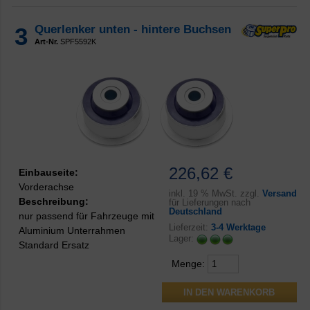
3
Querlenker unten - hintere Buchsen
Art-Nr.
SPF5592K
226,62 €
Einbauseite:
Vorderachse
inkl.
19 % MwSt. zzgl.
Versand
Beschreibung:
für Lieferungen nach
Deutschland
nur passend für Fahrzeuge mit
Lieferzeit:
3-4 Werktage
Aluminium Unterrahmen
Lager:
Standard Ersatz
Menge: