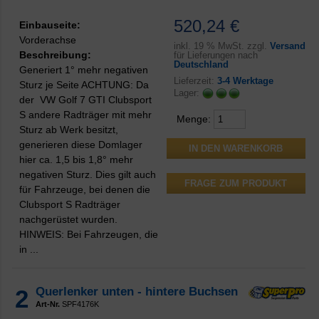
520,24 €
Einbauseite:
Vorderachse
inkl.
19 % MwSt. zzgl.
Versand
Beschreibung:
für Lieferungen nach
Deutschland
Generiert 1° mehr negativen
Lieferzeit:
3-4 Werktage
Sturz je Seite ACHTUNG: Da
Lager:
der VW Golf 7 GTI Clubsport
S andere Radträger mit mehr
Menge:
Sturz ab Werk besitzt,
generieren diese Domlager
hier ca. 1,5 bis 1,8° mehr
negativen Sturz. Dies gilt auch
FRAGE ZUM PRODUKT
für Fahrzeuge, bei denen die
Clubsport S Radträger
nachgerüstet wurden.
HINWEIS: Bei Fahrzeugen, die
in ...
2
Querlenker unten - hintere Buchsen
Art-Nr.
SPF4176K