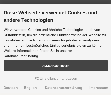
VW New Beetle - 1C1, 9C1: Frontantrieb [1998-2010]
Diese Webseite verwendet Cookies und
VW New Beetle - 1C1, 9C1: RSI 4motion [2000-2001]
andere Technologien
VW Scirocco - 137, 138: Frontantrieb [2008-2017]
VW Touran - 1T1, 1T2: Frontantrieb [2003-2010]
Wir verwenden Cookies und ähnliche Technologien, auch von
Drittanbietern, um die ordentliche Funktionsweise der Website zu
gewährleisten, die Nutzung unseres Angebotes zu analysieren
und Ihnen ein bestmögliches Einkaufserlebnis bieten zu können.
Weitere Informationen finden Sie in unserer
Datenschutzerklärung.
ALLE AKZEPTIEREN
Einstellungen anpassen
Deutsch
English
Datenschutzerklärung
Impressum
PRODUKTE