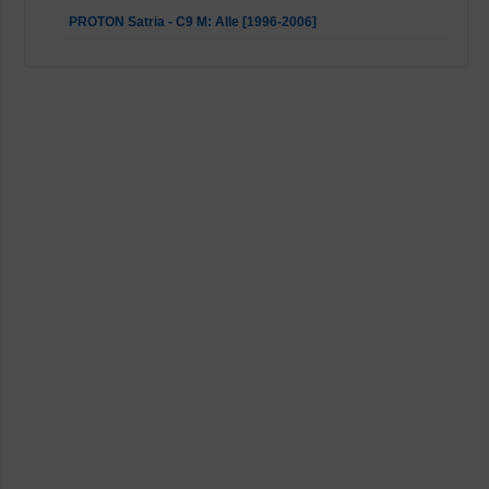
PROTON Satria - C9 M: Alle [1996-2006]
Volvo S40 - 644, VS: Alle [1995-2004]
Volvo V40 Kombi - 645, VW: Alle [1995-2004]