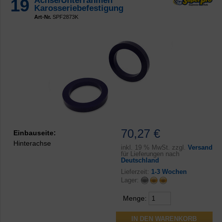
19
Achse/Unterrahmen
Karosseriebefestigung
Art-Nr.
SPF2873K
70,27 €
Einbauseite:
Hinterachse
inkl.
19 % MwSt. zzgl.
Versand
für Lieferungen nach
Deutschland
Lieferzeit:
1-3 Wochen
Lager:
Menge: