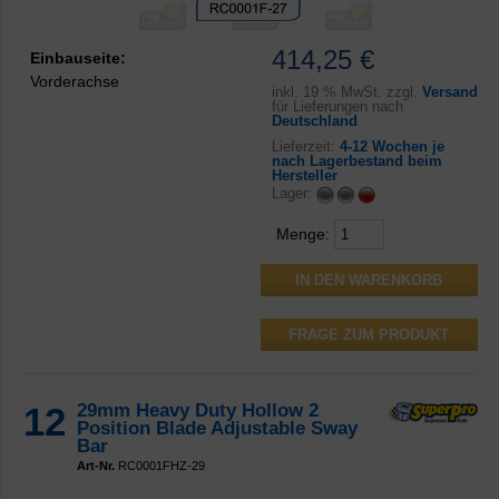
414,25 €
Einbauseite:
Vorderachse
inkl.
19 % MwSt. zzgl.
Versand
für Lieferungen nach
Deutschland
Lieferzeit:
4-12 Wochen je
nach Lagerbestand beim
Hersteller
Lager:
Menge:
FRAGE ZUM PRODUKT
12
29mm Heavy Duty Hollow 2
Position Blade Adjustable Sway
Bar
Art-Nr.
RC0001FHZ-29