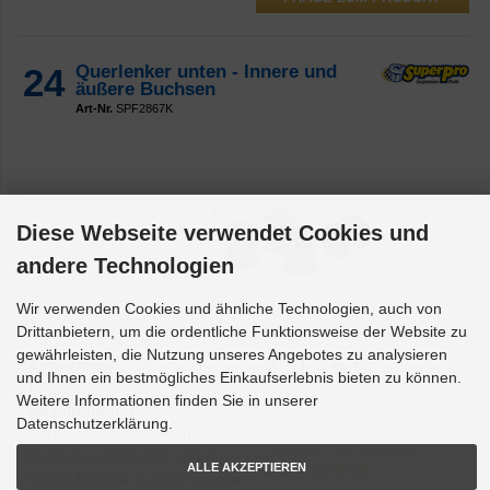
24
Querlenker unten - Innere und
äußere Buchsen
Art-Nr.
SPF2867K
Diese Webseite verwendet Cookies und
andere Technologien
Wir verwenden Cookies und ähnliche Technologien, auch von
Drittanbietern, um die ordentliche Funktionsweise der Website zu
gewährleisten, die Nutzung unseres Angebotes zu analysieren
131,76 €
Einbauseite:
und Ihnen ein bestmögliches Einkaufserlebnis bieten zu können.
Hinterachse
inkl.
19 % MwSt. zzgl.
Versand
Weitere Informationen finden Sie in unserer
Beschreibung:
für Lieferungen nach
Datenschutzerklärung.
Deutschland
Vorderer Querlenker, inner
Lieferzeit:
1-3 Wochen
Buchse is in the arm und the
Lager:
ALLE AKZEPTIEREN
hinten Buchse is in the knuckle