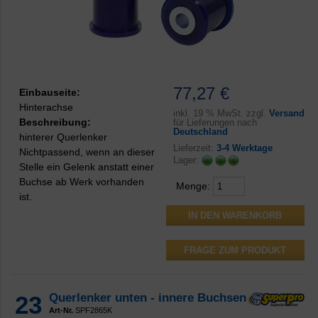
77,27 €
Einbauseite:
Hinterachse
inkl.
19 % MwSt. zzgl.
Versand
Beschreibung:
für Lieferungen nach
Deutschland
hinterer Querlenker
Lieferzeit:
3-4 Werktage
Nichtpassend, wenn an dieser
Lager:
Stelle ein Gelenk anstatt einer
Buchse ab Werk vorhanden
Menge:
ist.
FRAGE ZUM PRODUKT
23
Querlenker unten - innere Buchsen
Art-Nr.
SPF2865K