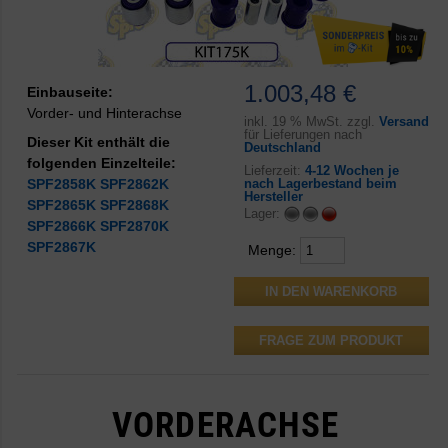
1.003,48 €
Einbauseite:
Vorder- und Hinterachse
inkl.
19 % MwSt. zzgl.
Versand
für Lieferungen nach
Dieser Kit enthält die
Deutschland
folgenden Einzelteile:
Lieferzeit:
4-12 Wochen je
SPF2858K
SPF2862K
nach Lagerbestand beim
Hersteller
SPF2865K
SPF2868K
Lager:
SPF2866K
SPF2870K
SPF2867K
Menge:
FRAGE ZUM PRODUKT
VORDERACHSE