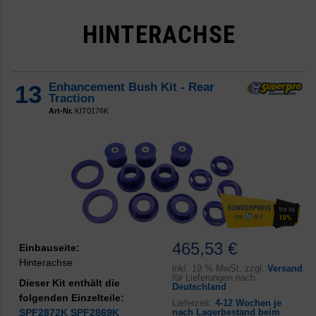
HINTERACHSE
13
Enhancement Bush Kit - Rear
Traction
Art-Nr.
KIT0176K
465,53 €
Einbauseite:
Hinterachse
inkl.
19 % MwSt. zzgl.
Versand
für Lieferungen nach
Dieser Kit enthält die
Deutschland
folgenden Einzelteile:
Lieferzeit:
4-12 Wochen je
SPF2872K
SPF2869K
nach Lagerbestand beim