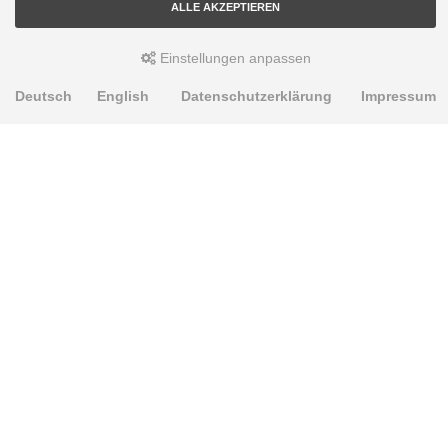
ALLE AKZEPTIEREN
Einstellungen anpassen
Deutsch
English
Datenschutzerklärung
Impressum
PRODUKTE
Alignment Produkte
Fahrwerksbuchsen
Lenker- und Aufhängungsteile
Stabilisatoren
Universalbuchsen
KNOWLEDGE-BASE
Einbauhinweise
PU-Rohmaterial bearbeiten
Oft gestellte Fragen
Fahrwerkstechnik-Lexikon