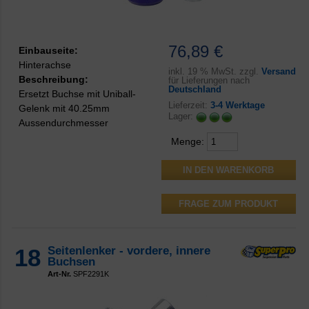
76,89 €
Einbauseite:
Hinterachse
inkl.
19 % MwSt. zzgl.
Versand
Beschreibung:
für Lieferungen nach
Deutschland
Ersetzt Buchse mit Uniball-
Lieferzeit:
3-4 Werktage
Gelenk mit 40.25mm
Lager:
Aussendurchmesser
Menge:
FRAGE ZUM PRODUKT
18
Seitenlenker - vordere, innere
Buchsen
Art-Nr.
SPF2291K