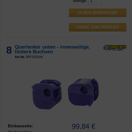
Menge:
FRAGE ZUM PRODUKT
8
Querlenker unten - innenseitige,
hintere Buchsen
Art-Nr.
SPF1502XK
99,84 €
Einbauseite: