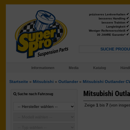
✔
präziseres Lenkverhalten
✔
besseres Handling
✔
bessere Traktion
✔
Langlebigkeit
✔
Weniger Reifenverschleiß
✔
30 JAHRE Garantie*
SUCHE PRODU
Informationen
Media
Katalog
Händl
Startseite
»
Mitsubishi
»
Outlander
»
Mitsubishi Outlander CW
Mitsubishi Outl
Suche nach Fahrzeug
Zeige
1
bis
7
(von insge