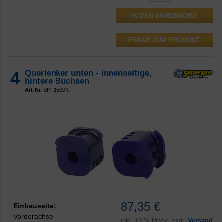
FRAGE ZUM PRODUKT
4
Querlenker unten - innenseitige,
hintere Buchsen
Art-Nr.
SPF1500K
87,35 €
Einbauseite:
Vorderachse
inkl.
19 % MwSt. zzgl.
Versand