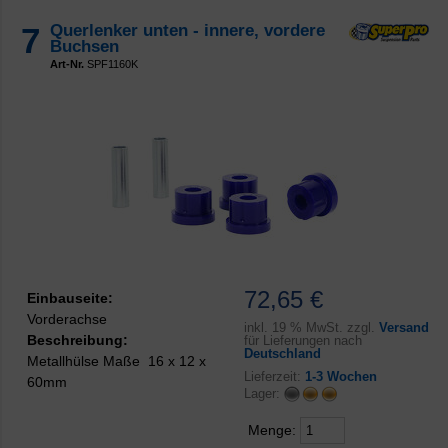
7
Querlenker unten - innere, vordere
Buchsen
Art-Nr.
SPF1160K
72,65 €
Einbauseite:
Vorderachse
inkl.
19 % MwSt. zzgl.
Versand
Beschreibung:
für Lieferungen nach
Deutschland
Metallhülse Maße 16 x 12 x
Lieferzeit:
1-3 Wochen
60mm
Lager:
Menge: