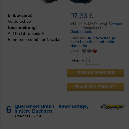
97,33 €
Einbauseite:
Vorderachse
inkl.
19 % MwSt. zzgl.
Versand
Beschreibung:
für Lieferungen nach
Deutschland
Auf Beifahrerseite &
Lieferzeit:
4-12 Wochen je
Fahrerseite erhöhter Nachlauf
nach Lagerbestand beim
Hersteller
Lager:
Menge:
FRAGE ZUM PRODUKT
6
Querlenker unten - innenseitige,
hintere Buchsen
Art-Nr.
SPF1502XK