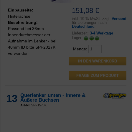
151,08 €
Einbauseite:
Hinterachse
inkl.
19 % MwSt. zzgl.
Versand
Beschreibung:
für Lieferungen nach
Deutschland
Passend bei 36mm
Lieferzeit:
3-4 Werktage
Innendurchmesser der
Lager:
Aufnahme im Lenker - bei
40mm ID bitte SPF2027K
Menge:
verwenden
FRAGE ZUM PRODUKT
13
Querlenker unten - Innere &
Äußere Buchsen
Art-Nr.
SPF1573K