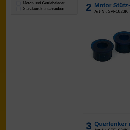
Motor- und Getriebelager
2
Motor Stüt
Sturzkorrekturschrauben
Art-Nr.
SPF1823K
3
Querlenker 
Art-Nr.
SPF1924K