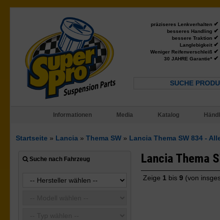
✔
präziseres Lenkverhalten
✔
besseres Handling
✔
bessere Traktion
✔
Langlebigkeit
✔
Weniger Reifenverschleiß
✔
30 JAHRE Garantie*
SUCHE PRODU
Informationen
Media
Katalog
Händl
Startseite
»
Lancia
»
Thema SW
»
Lancia Thema SW 834 - Alle
Lancia Thema S
Suche nach Fahrzeug
Zeige
1
bis
9
(von insge