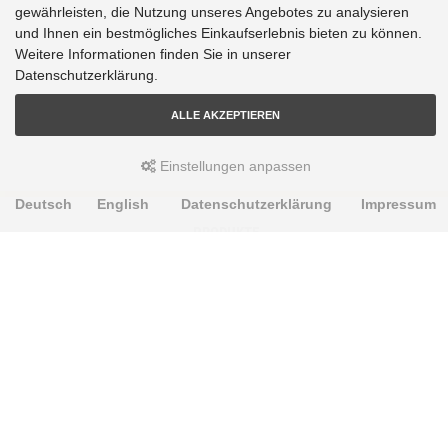
gewährleisten, die Nutzung unseres Angebotes zu analysieren
und Ihnen ein bestmögliches Einkaufserlebnis bieten zu können.
Weitere Informationen finden Sie in unserer
Datenschutzerklärung.
ALLE AKZEPTIEREN
Einstellungen anpassen
Deutsch
English
Datenschutzerklärung
Impressum
PRODUKTE
Alignment Produkte
Fahrwerksbuchsen
Lenker- und Aufhängungsteile
Stabilisatoren
Universalbuchsen
KNOWLEDGE-BASE
Einbauhinweise
PU-Rohmaterial bearbeiten