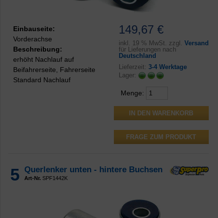
149,67 €
Einbauseite:
Vorderachse
inkl.
19 % MwSt. zzgl.
Versand
Beschreibung:
für Lieferungen nach
Deutschland
erhöht Nachlauf auf
Lieferzeit:
3-4 Werktage
Beifahrerseite, Fahrerseite
Lager:
Standard Nachlauf
Menge:
FRAGE ZUM PRODUKT
5
Querlenker unten - hintere Buchsen
Art-Nr.
SPF1442K