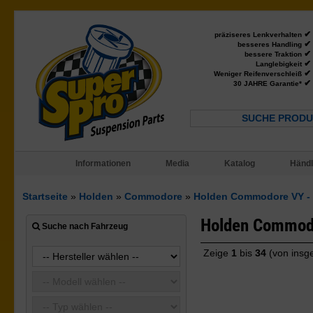
✔
präziseres Lenkverhalten
✔
besseres Handling
✔
bessere Traktion
✔
Langlebigkeit
✔
Weniger Reifenverschleiß
✔
30 JAHRE Garantie*
SUCHE PRODU
Informationen
Media
Katalog
Händl
Startseite
»
Holden
»
Commodore
»
Holden Commodore VY - 
Holden Commodo
Suche nach Fahrzeug
Zeige
1
bis
34
(von ins