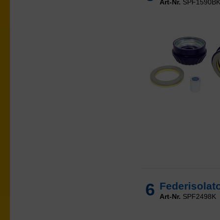
Art-Nr.
SPF1590B
6
Federisolat
Art-Nr.
SPF2498K