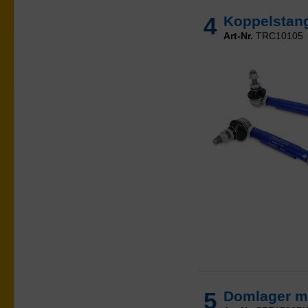
4
Koppelstange
Art-Nr.
TRC10105
5
Domlager mi