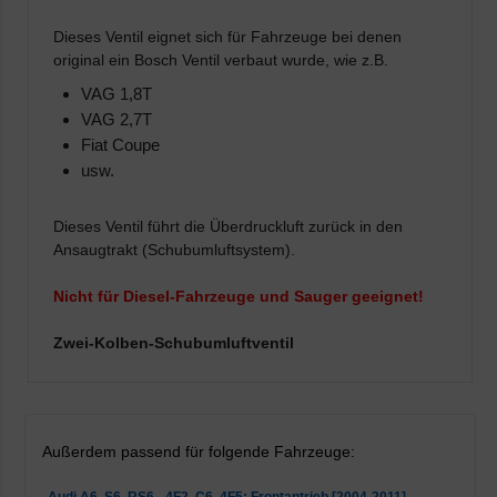
Dieses Ventil eignet sich für Fahrzeuge bei denen
original ein Bosch Ventil verbaut wurde, wie z.B.
VAG 1,8T
VAG 2,7T
Fiat Coupe
usw.
Dieses Ventil führt die Überdruckluft zurück in den
Ansaugtrakt (Schubumluftsystem).
Nicht für Diesel-Fahrzeuge und Sauger geeignet!
Zwei-Kolben-Schubumluftventil
Außerdem passend für folgende Fahrzeuge:
Audi A6, S6, RS6 - 4F2, C6, 4F5: Frontantrieb [2004-2011]