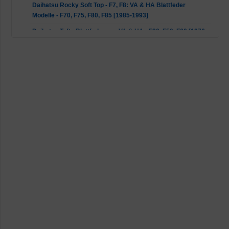
Daihatsu Rocky Soft Top - F7, F8: VA & HA Blattfeder
Modelle - F70, F75, F80, F85 [1985-1993]
Daihatsu Taft - Blattfedern an VA & HA - F20, F50, F60 [1976-
1995]
Daihatsu Taft - Tray Back Modelle - F25, F55, F65 [1976-
1995]
Ford EconoVan - Van [1979-1984]
GREAT WALL Fengjun 5 - K2 [2009-2015]
Holden Colorado - RC: Alle [2008-2012]
Isuzu D-Max - 8DH, TFR, TFS: Alle [2002-2012]
Isuzu Rodeo - Alle [2006-2007]
Jeep Cherokee - XJ: Limited & Sport Wagon Allrad [1983-
2001]
Jeep CJ5 - CJ8 - CJ7 & CJ8 [1972-1987]
Mazda B-Serie - UF: Alle [1985-1999]
Mazda RX-5 - Alle [1975-1981]