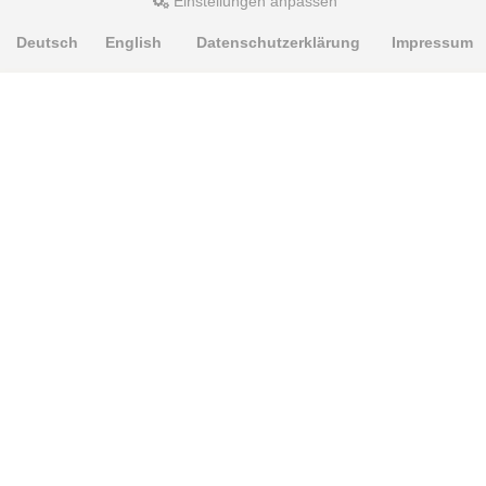
Einstellungen anpassen
Deutsch
English
Datenschutzerklärung
Impressum
PRODUKTE
Alignment Produkte
Fahrwerksbuchsen
Lenker- und Aufhängungsteile
Stabilisatoren
Universalbuchsen
KNOWLEDGE-BASE
Einbauhinweise
PU-Rohmaterial bearbeiten
Oft gestellte Fragen
Fahrwerkstechnik-Lexikon
RESOURCE CENTER
Online-Katalog
Sitemap-Katalog