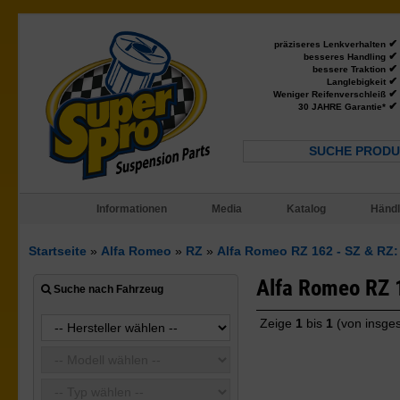
✔
präziseres Lenkverhalten
✔
besseres Handling
✔
bessere Traktion
✔
Langlebigkeit
✔
Weniger Reifenverschleiß
✔
30 JAHRE Garantie*
SUCHE PRODU
Informationen
Media
Katalog
Händl
Startseite
»
Alfa Romeo
»
RZ
»
Alfa Romeo RZ 162 - SZ & RZ: 
Alfa Romeo RZ 1
Suche nach Fahrzeug
Zeige
1
bis
1
(von insge