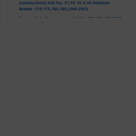
Daihatsu Rocky Soft Top - F7, F8: VA & HA Blattfeder
Modelle - F70, F75, F80, F85 [1985-1993]
Daihatsu Taft - Blattfedern an VA & HA - F20, F50, F60 [1976-
1995]
Daihatsu Taft - Tray Back Modelle - F25, F55, F65 [1976-
1995]
Ford EconoVan - Van [1979-1984]
GREAT WALL Fengjun 5 - K2 [2009-2015]
Holden Colorado - RC: Alle [2008-2012]
Isuzu D-Max - 8DH, TFR, TFS: Alle [2002-2012]
Isuzu Rodeo - Alle [2006-2007]
Jeep Cherokee - XJ: Limited & Sport Wagon Allrad [1983-
2001]
Jeep CJ5 - CJ8 - CJ7 & CJ8 [1972-1987]
Mazda B-Serie - UF: Alle [1985-1999]
Mazda RX-5 - Alle [1975-1981]