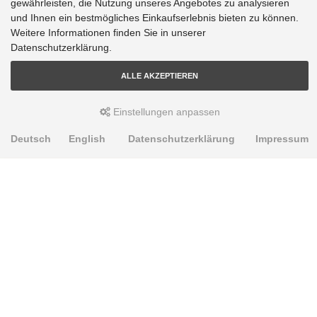
gewährleisten, die Nutzung unseres Angebotes zu analysieren
und Ihnen ein bestmögliches Einkaufserlebnis bieten zu können.
Weitere Informationen finden Sie in unserer
Datenschutzerklärung.
ALLE AKZEPTIEREN
Einstellungen anpassen
Deutsch
English
Datenschutzerklärung
Impressum
PRODUKTE
Alignment Produkte
Fahrwerksbuchsen
Lenker- und Aufhängungsteile
Stabilisatoren
Universalbuchsen
KNOWLEDGE-BASE