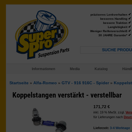
✔
präziseres Lenkverhalten
✔
besseres Handling
✔
bessere Traktion
✔
Langlebigkeit
✔
Weniger Reifenverschleiß
✔
30 JAHRE Garantie*
SUCHE PRODU
Informationen
Media
Katalog
Händl
Startseite
»
Alfa-Romeo
»
GTV - 916 916C - Spider
»
Koppelsta
Koppelstangen verstärkt - verstellbar
171,72 €
inkl. 19 % MwSt. zzgl.
Ver
für Lieferungen nach
Deut
Lieferzeit:
3-4 Werktage