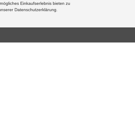
mögliches Einkaufserlebnis bieten zu
 unserer Datenschutzerklärung.
BASE
RESOURCE CENTER
KONTAKT
se
Online-Katalog
Kontaktformular
al bearbeiten
Sitemap-Katalog
Impressum
Fragen
TÜV-Unterlagen
Cookie
Einstellungen
hnik-Lexikon
Video
Online-
Fotogalerie
Widerrufsformular
FOLLOW US