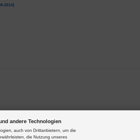
08-2014]
 Alle [2000-2007]
und andere Technologien
 V8, V8V, V9, V80, V90, V8W, V9W: Alle [2006-2023]
gien, auch von Drittanbietern, um die
ewährleisten, die Nutzung unseres