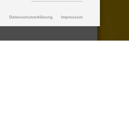
Datenschutzerklärung
Impressum
© 2013-2026 SuperPro Deutschland
Ausgewiesene Marken gehören ihren
jeweiligen Eigentümern. Wir übernehmen
keine Haftung für den Inhalt verlinkter
externer Internetseiten.
*nicht auf Produkte der Roll Control
Produktreihe, keine Erstattung von
Einbaukosten -
lesen Sie mehr