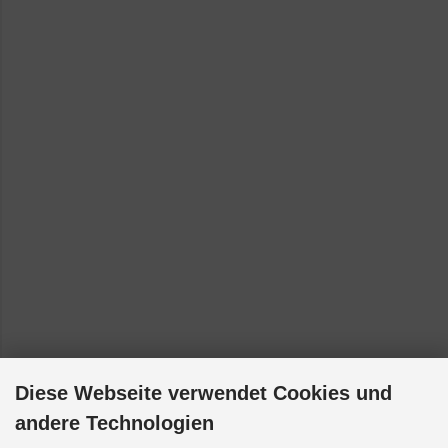
Toyota Hilux - RN10 [1968-1972]
Toyota Hilux - RN13 [1968-1972]
Toyota Hilux - RN15 [1968-1972]
Toyota Hilux - RN16 [1968-1972]
Toyota Hilux - RN20 [1972-1978]
Toyota Liteace - SR40 [1998-2002]
Diese Webseite verwendet Cookies und
andere Technologien