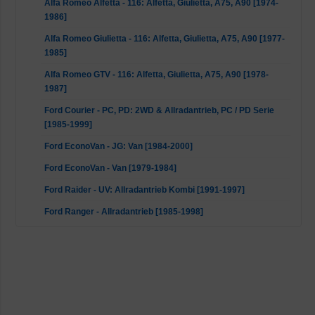
Alfa Romeo Alfetta - 116: Alfetta, Giulietta, A75, A90 [1974-
1986]
Alfa Romeo Giulietta - 116: Alfetta, Giulietta, A75, A90 [1977-
1985]
Alfa Romeo GTV - 116: Alfetta, Giulietta, A75, A90 [1978-
1987]
Ford Courier - PC, PD: 2WD & Allradantrieb, PC / PD Serie
[1985-1999]
Ford EconoVan - JG: Van [1984-2000]
Ford EconoVan - Van [1979-1984]
Ford Raider - UV: Allradantrieb Kombi [1991-1997]
Ford Ranger - Allradantrieb [1985-1998]
Ford Spectron - Van [1983-1990]
Mazda B-Serie - UF: Alle [1985-1999]
Mazda E - E1300, 1400, 1600 [1978-1984]
Mazda E - SG, SR1, SR2: E1800, 2000, 2200 [1983-2006]