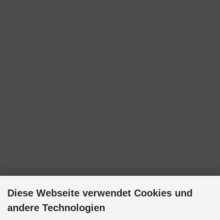
Toyota Hilux - RN10 [1968-1972]
Toyota Hilux - RN13 [1968-1972]
Toyota Hilux - RN15 [1968-1972]
Toyota Hilux - RN16 [1968-1972]
Toyota Hilux - RN20 [1972-1978]
Toyota Liteace - SR40 [1998-2002]
Diese Webseite verwendet Cookies und
andere Technologien