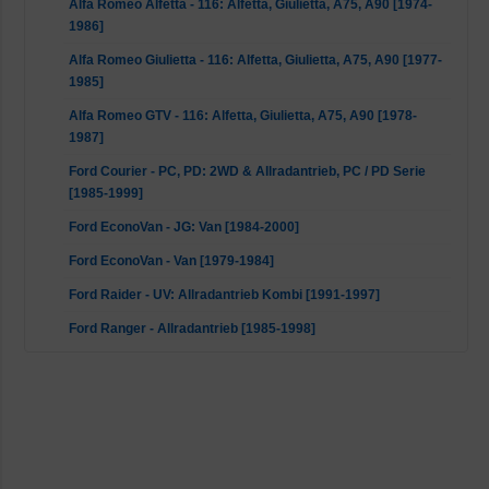
Alfa Romeo Alfetta - 116: Alfetta, Giulietta, A75, A90 [1974-
1986]
Alfa Romeo Giulietta - 116: Alfetta, Giulietta, A75, A90 [1977-
1985]
Alfa Romeo GTV - 116: Alfetta, Giulietta, A75, A90 [1978-
1987]
Ford Courier - PC, PD: 2WD & Allradantrieb, PC / PD Serie
[1985-1999]
Ford EconoVan - JG: Van [1984-2000]
Ford EconoVan - Van [1979-1984]
Ford Raider - UV: Allradantrieb Kombi [1991-1997]
Ford Ranger - Allradantrieb [1985-1998]
Ford Spectron - Van [1983-1990]
Mazda B-Serie - UF: Alle [1985-1999]
Mazda E - E1300, 1400, 1600 [1978-1984]
Mazda E - SG, SR1, SR2: E1800, 2000, 2200 [1983-2006]