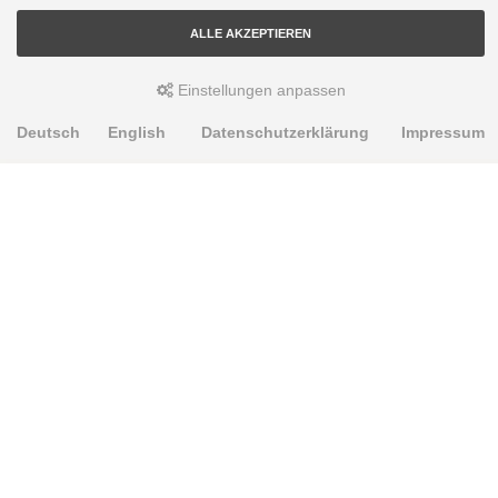
ALLE AKZEPTIEREN
Einstellungen anpassen
Deutsch
English
Datenschutzerklärung
Impressum
PRODUKTE
Alignment Produkte
Fahrwerksbuchsen
Lenker- und Aufhängungsteile
Stabilisatoren
Universalbuchsen
KNOWLEDGE-BASE
Einbauhinweise
PU-Rohmaterial bearbeiten
Oft gestellte Fragen
Fahrwerkstechnik-Lexikon